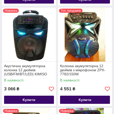
Новинка
Топ продажів
Акустична акумуляторна
Колонка акумуляторна 12
колонка 12 дюймів
дюймів з мікрофоном ZPX-
(USB/FM/BT/LED) KIMISO
7782/150W
QS-1290
(USB/FM/Bluetooth/TWS)
В наявності
В наявності
3 066
4 551
₴
₴
Купити
Купити
Новинка
Новинка