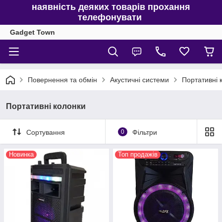
наявність деяких товарів прохання
телефонувати
Gadget Town
Повернення та обмін
Акустичні системи
Портативні 
Портативні колонки
Сортування
0
Фільтри
Новинка
Топ продажів