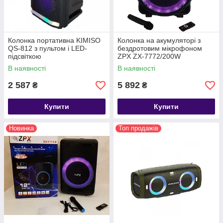
Колонка портативна KIMISO
Колонка на акумуляторі з
QS-812 з пультом і LED-
бездротовим мікрофоном
підсвіткою
ZPX ZX-7772/200W
(USB/Bluetooth/FM/TWS)
В наявності
В наявності
2 587
5 892
₴
₴
Купити
Купити
Новинка
Топ продажів