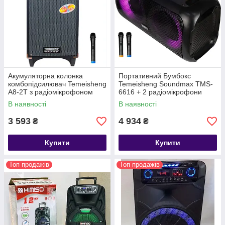
Акумуляторна колонка
Портативний Бумбокс
комбопідсилювач Temeisheng
Temeisheng Soundmax TMS-
A8-2T з радіомікрофоном
6616 + 2 радіомікрофони
В наявності
В наявності
3 593
4 934
₴
₴
Купити
Купити
Топ продажів
Топ продажів