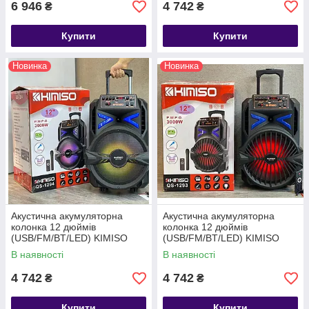
6 946
4 742
₴
₴
Купити
Купити
Новинка
Новинка
Акустична акумуляторна
Акустична акумуляторна
колонка 12 дюймів
колонка 12 дюймів
(USB/FM/BT/LED) KIMISO
(USB/FM/BT/LED) KIMISO
QS-1294 BT
QS-1293 BT
В наявності
В наявності
4 742
4 742
₴
₴
Купити
Купити