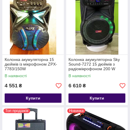
Колонка акумуляторна 15
Колонка акумуляторна Sky
дюймів із мікрофоном ZPX-
Sound-7272 15 дюймів з
7783/150W
радіомікрофоном 200 W
(USB/FM/Bluetooth/TWS)
(USB/FM/Bluetooth/TWS)
В наявності
В наявності
4 551
6 610
₴
₴
Купити
Купити
Топ продажів
Новинка