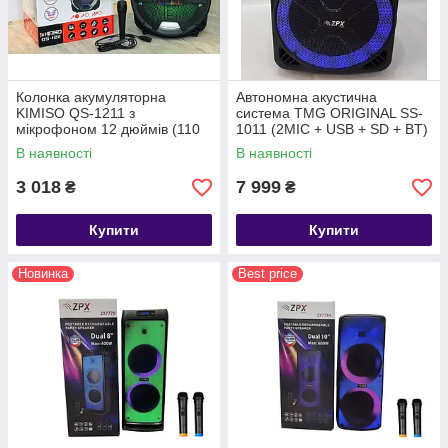
Колонка акумуляторна
Автономна акустична
KIMISO QS-1211 з
система TMG ORIGINAL SS-
мікрофоном 12 дюймів (110
1011 (2MIC + USB + SD + BT)
W/USB/BT/FM/TWS)
В наявності
В наявності
3 018
7 999
₴
₴
Купити
Купити
Новинка
Best price