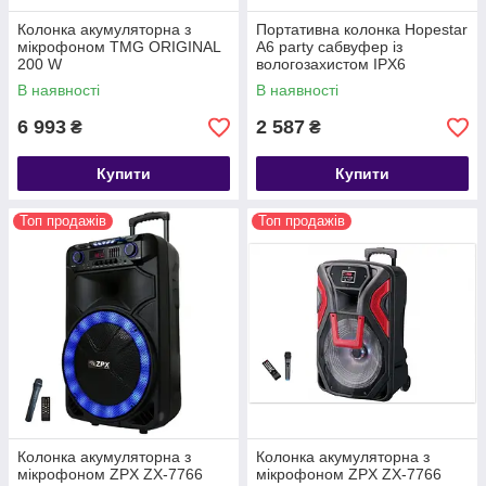
Колонка акумуляторна з
Портативна колонка Hopestar
мікрофоном TMG ORIGINAL
A6 party сабвуфер із
200 W
вологозахистом IPX6
(Bluetooth/USB/FM/TWS)
В наявності
В наявності
6 993
2 587
₴
₴
Купити
Купити
Топ продажів
Топ продажів
Колонка акумуляторна з
Колонка акумуляторна з
мікрофоном ZPX ZX-7766
мікрофоном ZPX ZX-7766