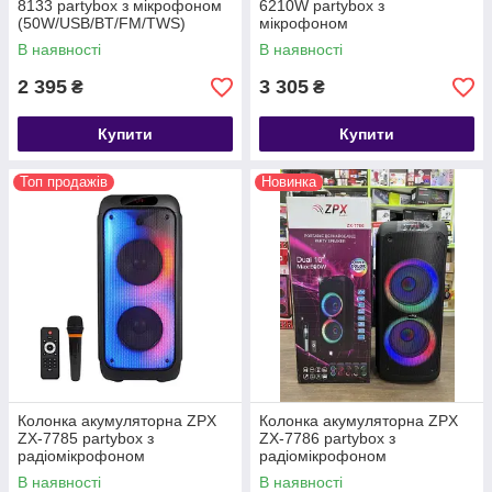
8133 partybox з мікрофоном
6210W partybox з
(50W/USB/BT/FM/TWS)
мікрофоном
(30W/USB/BT/FM/TWS)
В наявності
В наявності
2 395
3 305
₴
₴
Купити
Купити
Топ продажів
Новинка
Колонка акумуляторна ZPX
Колонка акумуляторна ZPX
ZX-7785 partybox з
ZX-7786 partybox з
радіомікрофоном
радіомікрофоном
(200W/USB/BT/FM/TWS)
(250W/USB/BT/FM/TWS)
В наявності
В наявності