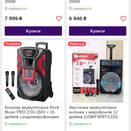
200W
200W
(Bluetooth/USB/FM/TWS)
(Bluetooth/USB/FM/TWS)
В наявності
В наявності
7 999
6 946
₴
₴
Купити
Купити
Новинка
Новинка
Колонка акумуляторна Rock
Акустична акумуляторна
Music PRO ZXX-1503 + 15
колонка з мікрофоном 12
дюймів з радіомікрофонами
дюймів (USB/FM/BT/LED)
180 W (FM/USB/Bluetooth)
KIMISO QS-1208 BT
В наявності
В наявності