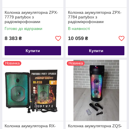
Колонка акумуляторна ZPX-
Колонка акумуляторна ZPX-
7779 partybox з
7784 partybox з
радіомікрофонами
радіомікрофонами
(400W/USB/BT/FM/TWS)
(300W/USB/BT/FM/TWS)
Готово до відправки
В наявності
8 383
10 059
₴
₴
Купити
Купити
Новинка
Новинка
Колонка акумуляторна RX-
Колонка акумуляторна ZQS-