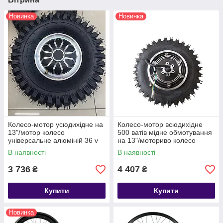
Новинка
Новинка
Колесо-мотор усюдихідне на
Колесо-мотор всюдихідне
13"/мотор колесо
500 ватів мідне обмотування
універсальне алюміній 36 v
на 13"/моториво колесо
універсальне 36 v
В наявності
В наявності
3 736
4 407
₴
₴
Купити
Купити
Новинка