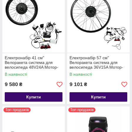
Електронабір 41 см"
Електронабір 57 см"
Велоракета система для
Велоракета система для
велосипеда 48V24A Мотор-
велосипеда 36V15A Мотор-
колесо 500 Вт
колесо 350 Вт
В наявності
В наявності
9 580
9 101
₴
₴
Купити
Купити
Топ продажів
Топ продажів