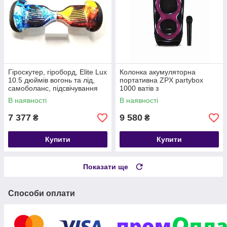
Гіроскутер, гіроборд, Elite Lux
Колонка акумуляторна
10.5 дюймів вогонь та лід,
портативна ZPX partybox
самоболанс, підсвічування
1000 ватів з
коліс
радіомікрофоном
В наявності
В наявності
(USB/BT/FM/TWS)
7 377
9 580
₴
₴
Купити
Купити
Показати ще
Способи оплати