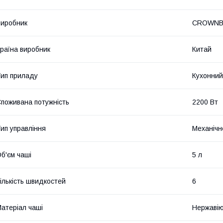
иробник
CROWNB
раїна виробник
Китай
ип приладу
Кухонний
поживана потужність
2200 Вт
ип управління
Механічн
б'єм чаші
5 л
ількість швидкостей
6
атеріал чаші
Нержавію