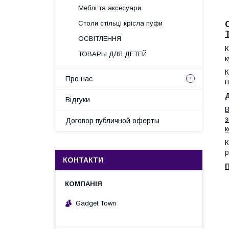
Меблі та аксесуари
Столи стільці крісла пуфи
ОСВІТЛЕННЯ
К
ТОВАРЫ ДЛЯ ДЕТЕЙ
к
К
Про нас
н
Д
Відгуки
В
з
Договор публичной оферты
к
К
р
КОНТАКТИ
П
Gadget Town