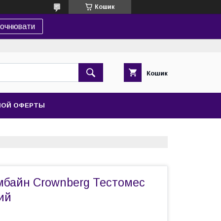
Кошик
точнювати
Кошик
НОЙ ОФЕРТЫ
мбайн Crownberg Тестомес
ий