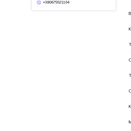
+380675521104
В
К
Т
С
Т
О
К
М