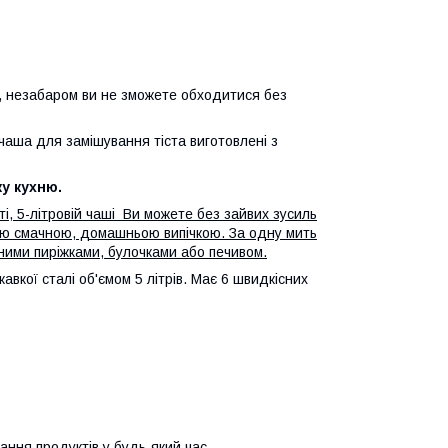
і, незабаром ви не зможете обходитися без
 чаша для замішування тіста виготовлені з
у кухню.
і, 5-літровій чаші Ви можете без зайвих зусиль
ім'ю смачною, домашньою випічкою. За одну мить
еними пиріжками, булочками або печивом.
вкої сталі об'ємом 5 літрів. Має 6 швидкісних
ання продуктів у будь-який час