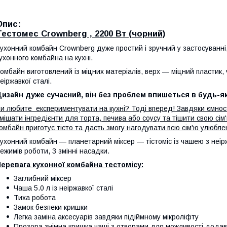
Опис:
Тестомес Crownberg , 2200 Вт (чорний)
ухонний комбайн Crownberg дуже простий і зручний у застосуванн
ухонного комбайна на кухні.
омбайн виготовлений із міцних матеріалів, верх — міцний пластик,
еіржавкої сталі.
изайн дуже сучасний, він без проблем впишеться в будь-як
и любите експериментувати на кухні? Тоді вперед! Завдяки ємност
мішати інгредієнти для торта, печива або соусу та тішити свою с
омбайн приготує тісто та дасть змогу нагодувати всю сім'ю улюбл
ухонний комбайн — планетарний міксер — тістоміс із чашею з неіржа
ежимів роботи, 3 змінні насадки.
еревага кухонної комбайна тестомісу:
Заглибний міксер
Чаша 5.0 л із неіржавкої сталі
Тиха робота
Замок безпеки кришки
Легка заміна аксесуарів завдяки підіймному мікроліфту
Прозора знімна кришка чаші з отворами для можливості додав