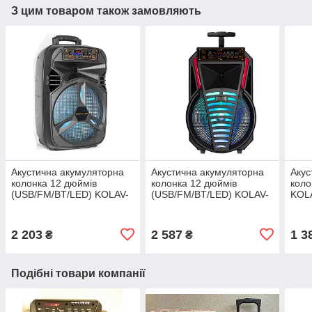
З цим товаром також замовляють
Акустична акумуляторна
Акустична акумуляторна
Акус
колонка 12 дюймів
колонка 12 дюймів
коло
(USB/FM/BT/LED) KOLAV-
(USB/FM/BT/LED) KOLAV-
KOL
F1205
120F
2 203
2 587
1 3
₴
₴
Подібні товари компанії