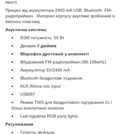
якості.
Працює від акумулятора 2400 mA USB. Bluetooth. FM-
радіоприймач. Матеріал корпусу акустики зроблений із
якісного пластику.
Акустична система:
RSM потужність: 55 Вт
Динамік 8
дюймів
Мікрофон дротовий у комплекті
Вбудований FM-радіоприймач (88-108мHz)
Аккумулятор 5V/2400 mA
Bluetooth бездротове з'єднання.
AUX IN/one mic input
USB/BT
Режим TWS для бездротового під'єднання 2х і
більш аналогічних колонок.
Led-підсвітка RGB party lights
Регулювання
Гучність загальна