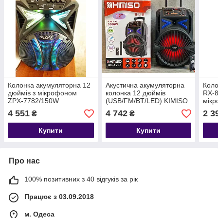
Колонка акумуляторна 12
Акустична акумуляторна
Коло
дюймів з мікрофоном
колонка 12 дюймів
RX-8
ZPX-7782/150W
(USB/FM/BT/LED) KIMISO
мік
(USB/FM/Bluetooth/TWS)
QS-1293 BT
(50
4 551
4 742
2 3
₴
₴
Купити
Купити
Про нас
100% позитивних з 40 відгуків за рік
Працює з 03.09.2018
м. Одеса