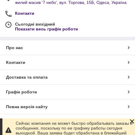
жилий масив '7 небо', вул. Торгова, 15Б, Одеса, Україна
Контакти
Сьогодні вихідний
Показати весь графік роботи
Про нас
Контакти
Доставка та оплата
Графік роботи
Повна версія сайту
Сайт створено на маркетплейсі
Prom.ua
Сейчас компания не может быстро обрабатывать заказы и
сообщения, поскольку по ее графику работы сегодня
выходной. Ваша заявка будет обработана в ближайший