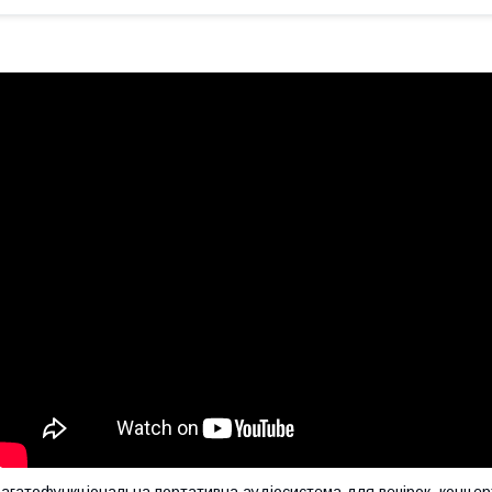
агатофункціональна портативна аудіосистема для вечірок, концерті