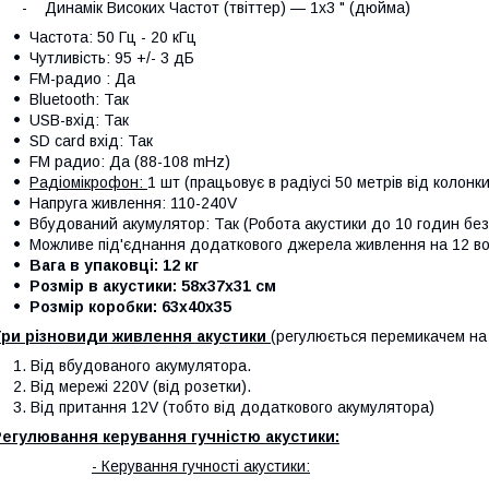
 Динамік Високих Частот (твіттер) — 1х3 " (дюйма)
Частота: 50 Гц - 20 кГц
Чутливість: 95 +/- 3 дБ
FM-радио : Да
Bluetooth: Так
USB-вхід: Так
SD card вхід: Так
FM радио: Да (88-108 mHz)
Радіомікрофон:
1 шт (працьовує в радіусі 50 метрів від колонки
Напруга живлення: 110-240V
Вбудований акумулятор: Так (Робота акустики до 10 годин бе
Можливе під'єднання додаткового джерела живлення на 12 вол
Вага в упаковці: 12 кг
Розмір в акустики: 58х37х31 см
Розмір коробки: 63х40х35
Три різновиди живлення акустики
(регулюється перемикачем на 
Від вбудованого акумулятора.
Від мережі 220V (від розетки).
Від притання 12V (тобто від додаткового акумулятора)
егулювання керування гучністю акустики:
- Керування гучності акустики: