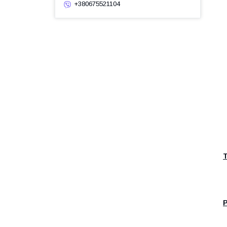
-
+380675521104
Р