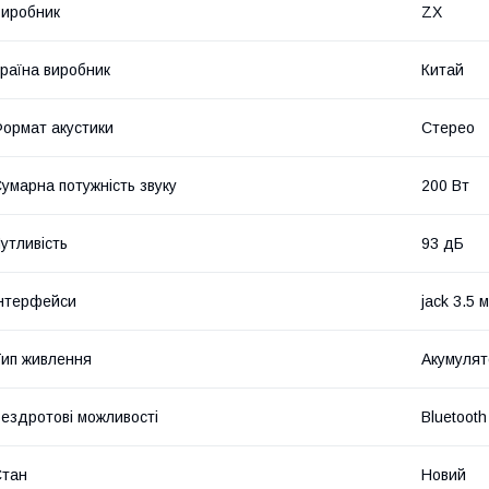
иробник
ZX
раїна виробник
Китай
ормат акустики
Стерео
умарна потужність звуку
200 Вт
утливість
93 дБ
нтерфейси
jack 3.5 
ип живлення
Акумулят
ездротові можливості
Bluetooth
Стан
Новий