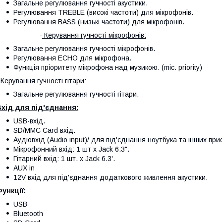
Загальне регулювання гучності акустики.
Регулювання TREBLE (високі частоти) для мікрофонів.
Регулювання BASS (низькі частоти) для мікрофонів.
-
Керування гучності мікрофонів:
Загальне регулювання гучності мікрофонів.
Регулювання ECHO для мікрофона.
Функція пріоритету мікрофона над музикою. (mic. priority)
 Керування гучності гітари:
Загальне регулювання гучності гітари.
хід для під'єднання:
USB-вхід.
SD/MMC Card вхід.
Аудіовхід (Audio input)/ для під'єднання ноутбука та інших при
Мікрофонний вхід: 1 шт х Jack 6.3".
Гітарний вхід: 1 шт. х Jack 6.3'.
AUX in
12V вхід для під'єднання додаткового живлення акустики.
ункції:
USB
Bluetooth