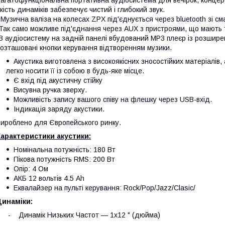
кість динаміків забезпечує чистий і глибокий звук.
 Музична валіза на колесах ZPX під'єднується через bluetooth зі
Так само можливе під'єднання через AUX з пристроями, що мають т
В аудіосистему на задній панелі вбудований MP3 плеєр із розшире
озташовані кнопки керування відтворенням музики.
Акустика виготовлена з високоякісних зносостійких матеріалів
легко носити її із собою в будь-яке місце.
Є вхід під акустичну стійку
Висувна ручка зверху.
Можливість запису вашого співу на флешку через USB-вхід.
Індикація заряду акустики.
ироблено для Європейського ринку.
арактеристики акустики:
Номінальна потужність: 180 Вт
Пікова потужність RMS: 200 Вт
Опір: 4 Ом
АКБ 12 вольтів 4.5 Ah
Еквалайзер на пульті керування: Rock/Pop/Jazz/Clasic/
Динаміки:
 Динамік Низьких Частот — 1х12 " (дюйма)