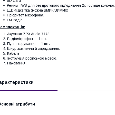
SD Card
Режим TWS для бездротового під'єднання 2х і більше колоно
LED-підсвітка (можна ВМИК/ВИМИК)
Пріоритет мікрофона.
FM Радіо
Комплектація:
Акустика ZPX Audio 7778.
Радіомікрофон — 1 шт.
Пульт керування — 1 шт.
Шнур живлення й заряджання.
Кабель
Інструкція російською мовою.
Паковання.
арактеристики
Основні атрибути