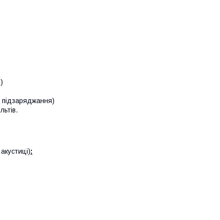
)
з підзаряджання)
ьтів.
акустиці)
: