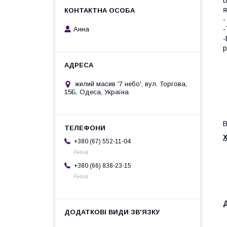
я
-
-
Анна
-
р
жилий масив '7 небо', вул. Торгова,
15Б, Одеса, Україна
В
Х
+380 (67) 552-11-04
Анна
+380 (66) 838-23-15
Анна
-