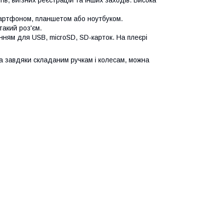
 смартфоном, планшетом або ноутбуком.
акий роз'єм.
нням для USB, microSD, SD-карток. На плеєрі
, а завдяки складаним ручкам і колесам, можна