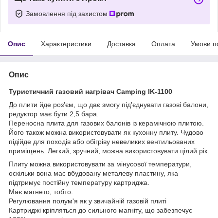
Замовлення під захистом
Опис
Характеристики
Доставка
Оплата
Умови п
Опис
Туристичний газовий нагрівач Camping IK-1100
До плити йде роз'єм, що дає змогу під'єднувати газові балони,
редуктор має бути 2,5 бара.
Переносна плита для газових балонів із керамічною плитою.
Його також можна використовувати як кухонну плиту. Чудово
підійде для походів або обігріву невеликих вентильованих
приміщень. Легкий, зручний, можна використовувати цілий рік.
Плиту можна використовувати за мінусової температури,
оскільки вона має вбудовану металеву пластину, яка
підтримує постійну температуру картриджа.
Має магнето, тобто.
Регулювання полум'я як у звичайній газовій плиті
Картриджі кріпляться до сильного магніту, що забезпечує