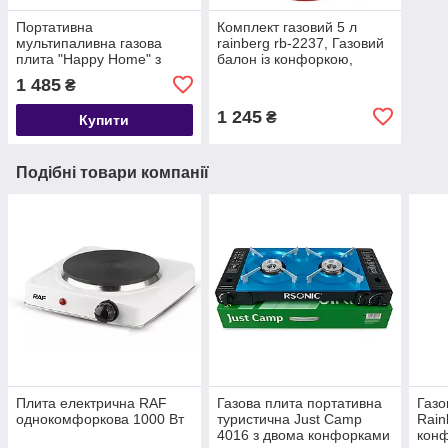
Портативна
Комплект газовий 5 л
мультипаливна газова
rainberg rb-2237, Газовий
плита "Happy Home" з
балон із конфоркою,
адаптером (балонний газ
Кемпінг 5 л
1 485
₴
+ газ із балончика)
1 245
₴
Купити
Подібні товари компанії
Плита електрична RAF
Газова плита портативна
Газо
однокомфоркова 1000 Вт
туристична Just Camp
Rain
4016 з двома конфорками
конф