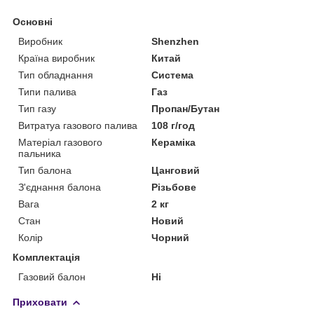
Основні
Виробник
Shenzhen
Країна виробник
Китай
Тип обладнання
Система
Типи палива
Газ
Тип газу
Пропан/Бутан
Витратуа газового палива
108 г/год
Матеріал газового
Кераміка
пальника
Тип балона
Цанговий
З'єднання балона
Різьбове
Вага
2 кг
Стан
Новий
Колір
Чорний
Комплектація
Газовий балон
Ні
Приховати