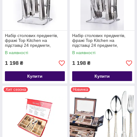
Набір столових предметів,
Набір столових предметів,
фражі Top Kitchen на
фражі Top Kitchen на
підставці 24 предмети,
підставці 24 предмети,
столовий набір із неіржавкої
столовий набір із неіржавкої
В наявності
В наявності
сталі
сталі
1 198
1 198
₴
₴
Купити
Купити
Хит сезона
Новинка