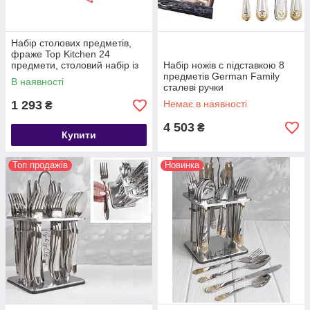
Набір столових предметів,
фраже Top Kitchen 24
предмети, столовий набір із
Набір ножів c підставкою 8
неіржавкої сталі
предметів German Family
В наявності
сталеві ручки
1 293
Немає в наявності
₴
4 503
₴
Купити
Топ продажів
Новинка