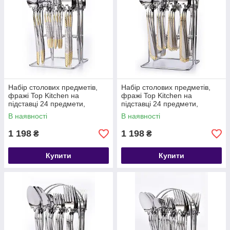
Набір столових предметів,
Набір столових предметів,
фражі Top Kitchen на
фражі Top Kitchen на
підставці 24 предмети,
підставці 24 предмети,
столовий набір із неіржавкої
столовий набір із неіржавкої
В наявності
В наявності
сталі
сталі
1 198
1 198
₴
₴
Купити
Купити