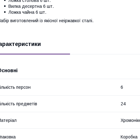
Ложка столова 6 шт.
Вилка десертна 6 шт.
Ложка чайна 6 шт.
абір виготовлений із якісної неіржавкої сталі.
арактеристики
Основні
ількість персон
6
ількість предметів
24
атеріал
Хромонік
паковка
Коробка