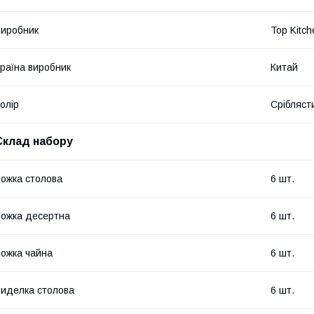
иробник
Top Kitch
раїна виробник
Китай
олір
Срібляст
Склад набору
ожка столова
6 шт.
ожка десертна
6 шт.
ожка чайна
6 шт.
иделка столова
6 шт.