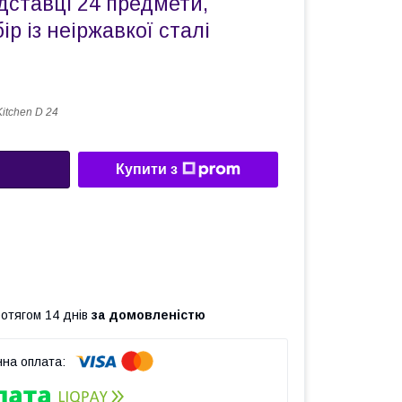
ідставці 24 предмети,
р із неіржавкої сталі
Kitchen D 24
Купити з
ротягом 14 днів
за домовленістю