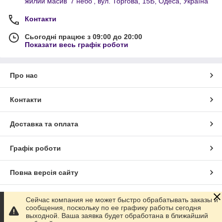
жилий масив '7 небо', вул. Торгова, 15Б, Одеса, Україна
Контакти
Сьогодні працює з 09:00 до 20:00
Показати весь графік роботи
Про нас
Контакти
Доставка та оплата
Графік роботи
Повна версія сайту
Сайт створено на маркетплейсі
Prom.ua
Сейчас компания не может быстро обрабатывать заказы и
сообщения, поскольку по ее графику работы сегодня
выходной. Ваша заявка будет обработана в ближайший
Політика конфіденційності