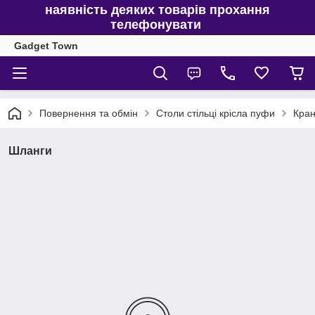
наявність деяких товарів прохання
телефонувати
Gadget Town
Повернення та обмін
Столи стільці крісла пуфи
Кран
Шланги