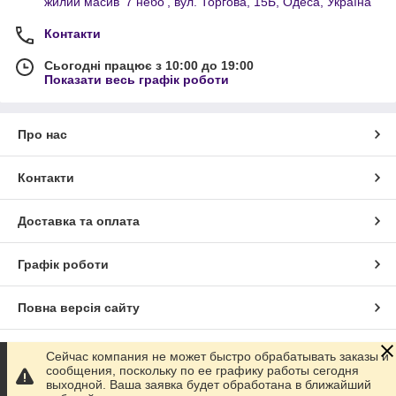
жилий масив '7 небо', вул. Торгова, 15Б, Одеса, Україна
Контакти
Сьогодні працює з 10:00 до 19:00
Показати весь графік роботи
Про нас
Контакти
Доставка та оплата
Графік роботи
Повна версія сайту
Сайт створено на маркетплейсі
Prom.ua
Сейчас компания не может быстро обрабатывать заказы и
сообщения, поскольку по ее графику работы сегодня
выходной. Ваша заявка будет обработана в ближайший
Політика конфіденційності