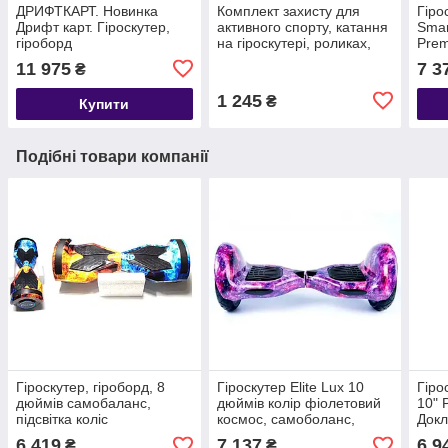
ДРИФТКАРТ. Новинка
Комплект захисту для
Гіро
Дрифт карт. Гіроскутер,
активного спорту, катання
Smar
гіроборд
на гіроскутері, роликах,
Prem
самокатах та інше
само
11 975
7 3
₴
ковп
1 245
₴
Купити
Подібні товари компанії
Гіроскутер, гіроборд, 8
Гіроскутер Elite Lux 10
Гіро
дюймів самобаланс,
дюймів колір фіолетовий
10" 
підсвітка коліс
космос, самоболанс,
Докл
підсвітка коліс
6 419
7 137
6 9
₴
₴