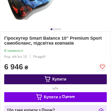
Гіроскутер Smart Balance 10" Premium Sport
самоболанс, підсвітка ковпаків
В наявності
Код: elit lux 10
Роздріб
6 946
₴
Купити
або
Купити з
Що таке купити з Пром?