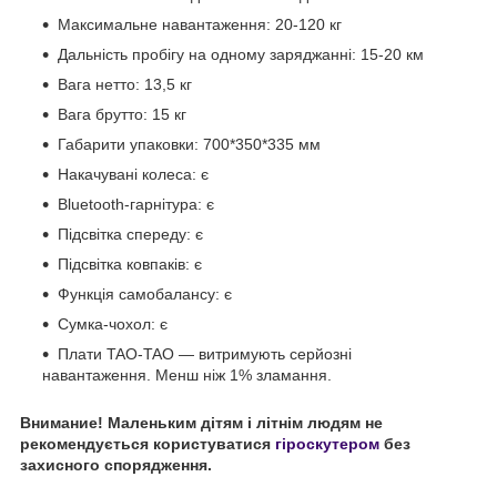
Максимальне навантаження: 20-120 кг
Дальність пробігу на одному заряджанні: 15-20 км
Вага нетто: 13,5 кг
Вага брутто: 15 кг
Габарити упаковки: 700*350*335 мм
Накачувані колеса: є
Bluetooth-гарнітура: є
Підсвітка спереду: є
Підсвітка ковпаків: є
Функція самобалансу: є
Сумка-чохол: є
Плати TAO-TAO — витримують серйозні
навантаження. Менш ніж 1% зламання.
Внимание! Маленьким дітям і літнім людям не
рекомендується користуватися
гіроскутером
без
захисного спорядження.