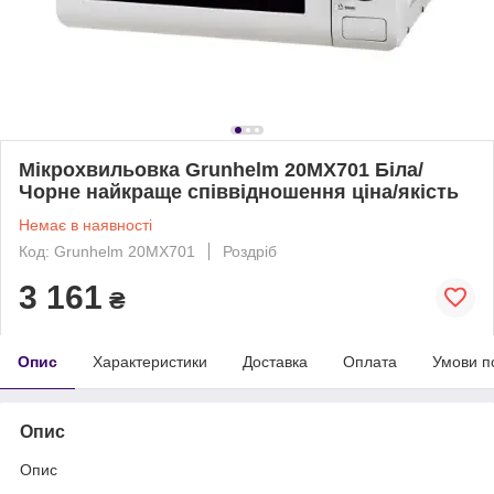
Мікрохвильовка Grunhelm 20MX701 Біла/
Чорне найкраще співвідношення ціна/якість
Немає в наявності
Код: Grunhelm 20MX701
Роздріб
3 161
₴
Опис
Характеристики
Доставка
Оплата
Умови п
Опис
Опис