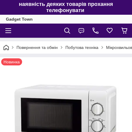
наявність деяких товарів прохання
телефонувати
Gadget Town
Повернення та обмін
Побутова техніка
Мікрохвильов
Новинка