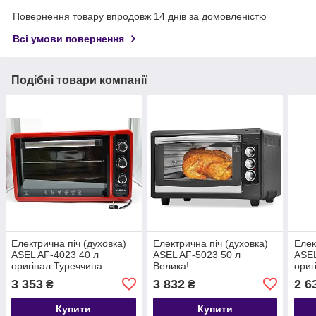
Повернення товару впродовж 14 днів за домовленістю
Всі умови повернення
Подібні товари компанії
Електрична піч (духовка)
Електрична піч (духовка)
Елек
ASEL AF-4023 40 л
ASEL AF-5023 50 л
ASEL
оригінал Туреччина.
Велика!
ориг
3 353
3 832
2 6
₴
₴
Купити
Купити