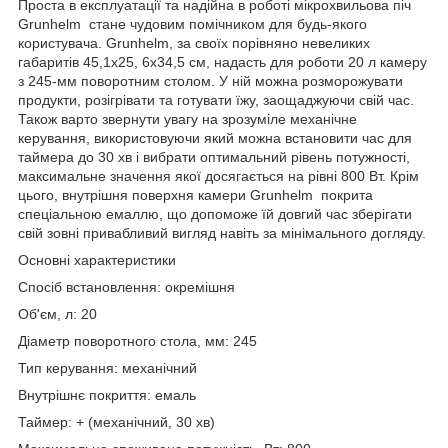
Проста в експлуатації та надійна в роботі мікрохвильова піч
Grunhelm стане чудовим помічником для будь-якого
користувача. Grunhelm, за своїх порівняно невеликих
габаритів 45,1х25, 6х34,5 см, надасть для роботи 20 л камеру
з 245-мм поворотним столом. У ній можна розморожувати
продукти, розігрівати та готувати їжу, заощаджуючи свій час.
Також варто звернути увагу на зрозуміле механічне
керування, використовуючи який можна встановити час для
таймера до 30 хв і вибрати оптимальний рівень потужності,
максимальне значення якої досягається на рівні 800 Вт. Крім
цього, внутрішня поверхня камери Grunhelm покрита
спеціальною емаллю, що допоможе їй довгий час зберігати
свій зовні привабливий вигляд навіть за мінімального догляду.
Основні характеристики
Спосіб встановлення: окремішня
Об'єм, л: 20
Діаметр поворотного стола, мм: 245
Тип керування: механічний
Внутрішнє покриття: емаль
Таймер: + (механічний, 30 хв)