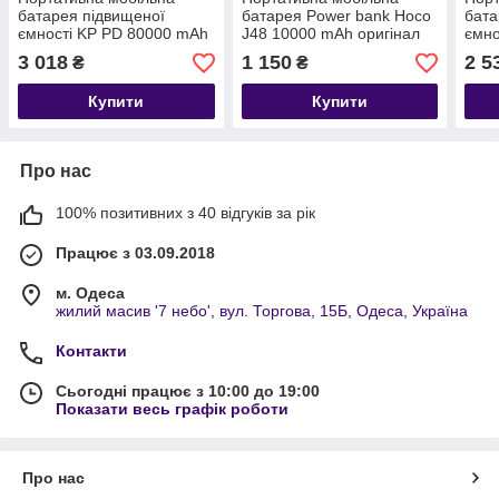
батарея підвищеної
батарея Power bank Hoco
бата
ємності KP PD 80000 mAh
J48 10000 mAh оригінал
ємно
3 018
1 150
2 5
₴
₴
Купити
Купити
Про нас
100% позитивних з 40 відгуків за рік
Працює з 03.09.2018
м. Одеса
жилий масив '7 небо', вул. Торгова, 15Б, Одеса, Україна
Контакти
Сьогодні працює з 10:00 до 19:00
Показати весь графік роботи
Про нас