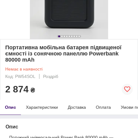
Портативна мобільна батарея підвищеної
ємності із сонячною панеллю Powerbank
80000 mAh
Немає в наявності
Код: PW54SOL
Роздріб
2 874
₴
Опис
Характеристики
Доставка
Оплата
Умови п
Опис
Потужний універсальний Power Bank 80000 mAh —