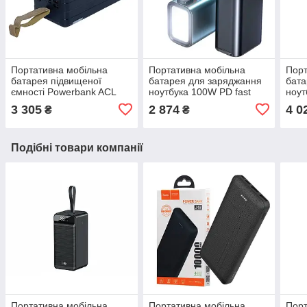
Портативна мобільна
Портативна мобільна
Порт
батарея підвищеної
батарея для заряджання
бата
ємності Powerbank ACL
ноутбука 100W PD fast
ноут
PW54 80000 mAh оригінал
charger 30000 mAh
char
3 305
2 874
4 0
₴
₴
Подібні товари компанії
Портативна мобільна
Портативна мобільна
Порт