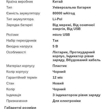
Країна виробник
Китай
Тип
Універсальна батарея
Ємність акумулятору
80000 мА/год
Тип акумулятора
Li-Pol
Зарядка батареї
Від мережі, Від сонячної
енергія, Від USB
Роз'єми
micro USB
Набір перехідників
Так
Вихідна напруга
5 В
Особливості
Ліхтарик, Протиударний
корпус, Індикатор рівня
заряду, Вбудований кабель
Матеріал корпусу
Пластик
Колір корпусу
Чорний
Гарантійний термін
12 міс
Стан
Новий
Колір
Чорний
Індикація
З індикатором рівня заряду
Призначення
Для електроніки
Габаритні розміри