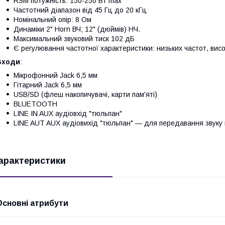
RSM потужність: 150-250 Вт max
Частотний діапазон від 45 Гц до 20 кГц
Номінальний опір: 8 Ом
Динаміки 2" Horn ВЧ; 12" (дюймів) НЧ.
Максимальний звуковий тиск 102 дБ
Є регулювання частотної характеристики: низьких частот, висо
Входи
:
Мікрофонний Jack 6,5 мм
Гітарний Jack 6,5 мм
USB/SD (флеш накопичувачі, карти пам'яті)
BLUETOOTH
LINE IN AUX аудіовхід "тюльпан"
LINE AUT AUX аудіовихід "тюльпан" — для передавання звуку 
арактеристики
Основні атрибути