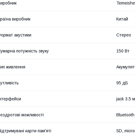
иробник
Temeish
раїна виробник
Китай
ормат акустики
Стерео
умарна потужність звуку
150 Вт
ип живлення
Акумулят
утливість
95 дБ
нтерфейси
jack 3.5 
ездротові можливості
Bluetooth
ідтримувані карти пам'яті
SD, micr