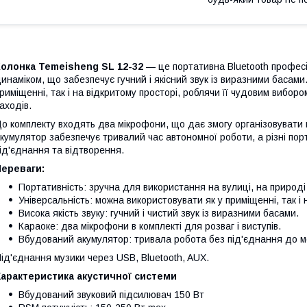
Колонка Temeisheng SL 12-32
— це портативна Bluetooth профес
инаміком, що забезпечує гучний і якісний звук із виразними басам
риміщенні, так і на відкритому просторі, роблячи її чудовим виборо
аходів.
о комплекту входять два мікрофони, що дає змогу організовувати 
кумулятор забезпечує тривалий час автономної роботи, а різні по
ід'єднання та відтворення.
Переваги:
Портативність: зручна для використання на вулиці, на природі 
Універсальність: можна використовувати як у приміщенні, так і н
Висока якість звуку: гучний і чистий звук із виразними басами.
Караоке: два мікрофони в комплекті для розваг і виступів.
Вбудований акумулятор: тривала робота без під'єднання до м
ід'єднання музики через USB, Bluetooth, AUX.
Характеристика акустичної системи
Вбудований звуковий підсилювач 150 Вт