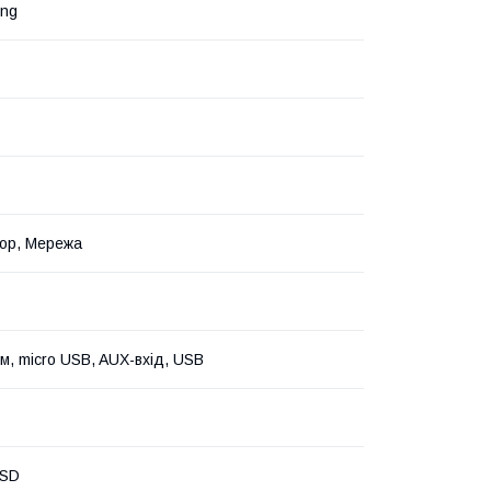
eng
ор, Мережа
мм, micro USB, AUX-вхід, USB
oSD