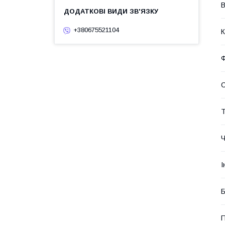
В
+380675521104
К
Ф
С
Т
Ч
І
Б
П