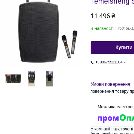
Temeisheng 
11 496 ₴
В наявності
Код:
SL-1
Купити
+380675521104
повернення товару п
У компанії підключені
будь-який товар не п