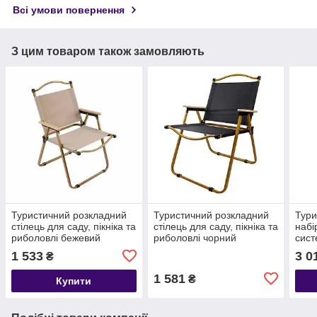
Всі умови повернення
З цим товаром також замовляють
Туристичний розкладний
Туристичний розкладний
Тури
стілець для саду, пікніка та
стілець для саду, пікніка та
набір
риболовлі бежевий
риболовлі чорний
сист
+ 4 
1 533
3 0
₴
тран
1 581
₴
Купити