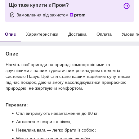
Що таке купити з Пром?
Замовлення під захистом
Опис
Характеристики
Доставка
Оплата
Умови п
Опис
Навчіть свої пригоди на природі комфортнішими та
зручнішими з нашим туристичним розкладним столом із
системою Павук. Цей стіл стане вашим надійним супутником
під час поїздок, даючи змогу насолоджуватися прекрасною
природою, не жертвуючи комфортом.
Переваги:
Стіл витримують навантаження до 80 кг;
Антиковзне покриття ніжок;
Невелика вага — легко брати із собою;
Міцна металева конструкція виробів