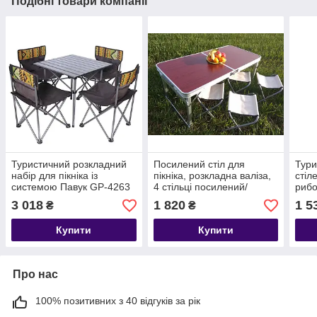
Подібні товари компанії
Туристичний розкладний
Посилений стіл для
Тури
набір для пікніка із
пікніка, розкладна валіза,
стіл
системою Павук GP-4263
4 стільці посилений/
рибо
+ 4 стільці із сумкою для
Крипкий
3 018
1 820
1 5
₴
₴
транспортування
Купити
Купити
Про нас
100% позитивних з 40 відгуків за рік