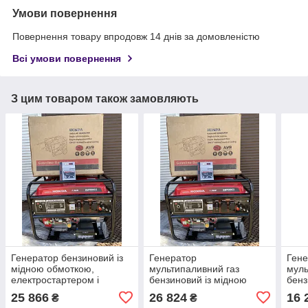
Умови повернення
Повернення товару впродовж 14 днів за домовленістю
Всі умови повернення
З цим товаром також замовляють
Генератор бензиновий із
Генератор
Гене
мідною обмоткою,
мультипаливний газ
муль
електростартером і
бензиновий із мідною
бенз
колесами HONDA EM-
обмоткою,
обм
25 866
26 824
16 
₴
₴
7500 7.5 кВт
електростартером HONDA
еле