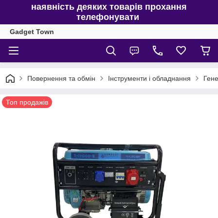
наявність деяких товарів прохання
телефонувати
Gadget Town
Повернення та обмін
Інструменти і обладнання
Гене
Топ продажів