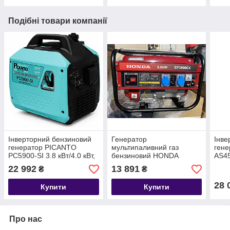
EM-7500GAS 7.5 кВт
EG4
Подібні товари компанії
Інверторний бензиновий
Генератор
Інве
генератор PICANTO
мультипаливний газ
гене
PC5900-SI 3.8 кВт/4.0 кВт,
бензиновий HONDA
AS45
чиста синусоїда, тихий,
EP3800GAS 3.8 кВт
елек
22 992
13 891
₴
₴
економний
230 
28 
Купити
Купити
Про нас