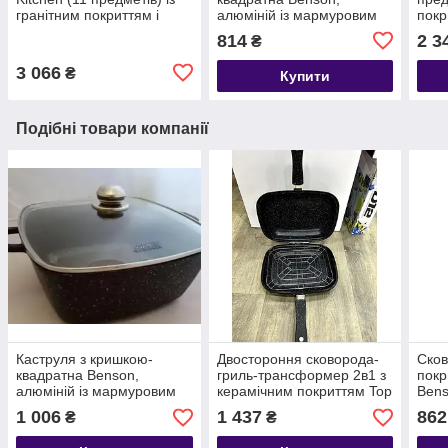
гранітним покриттям і
алюміній із мармуровим
покр
силіконовими ручками
покриттям 3.0 л BN-320
814
2 3
₴
3 066
₴
Купити
Подібні товари компанії
Каструля з кришкою-
Двостороння сковорода-
Сков
квадратна Benson,
гриль-трансформер 2в1 з
покр
алюміній із мармуровим
керамічним покриттям Top
Bens
покриттям 5,1 л BN-362
Kitchen 28 см чорна
1 006
1 437
862
₴
₴