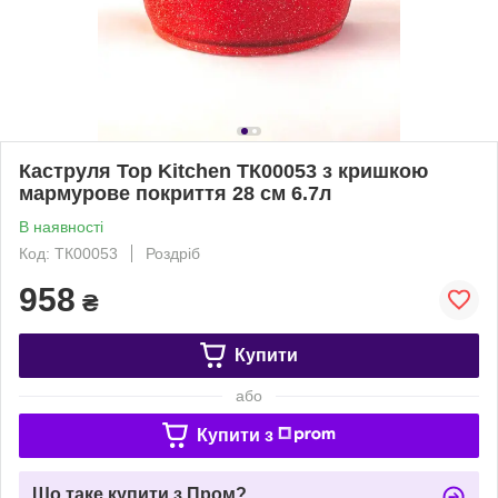
Каструля Top Kitchen ТК00053 з кришкою
мармурове покриття 28 см 6.7л
В наявності
Код: ТК00053
Роздріб
958
₴
Купити
або
Купити з
Що таке купити з Пром?