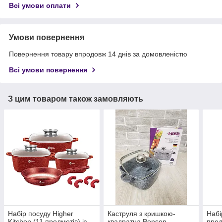
Всі умови оплати
Умови повернення
Повернення товару впродовж 14 днів за домовленістю
Всі умови повернення
З цим товаром також замовляють
Набір посуду Higher
Каструля з кришкою-
Набі
Kitchen (11 предметів) із
квадратна Benson,
пред