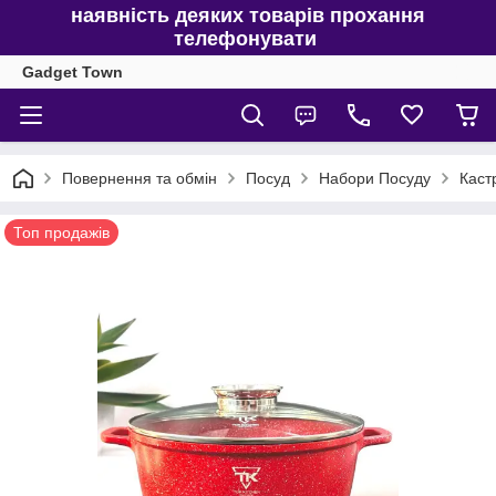
наявність деяких товарів прохання
телефонувати
Gadget Town
Повернення та обмін
Посуд
Набори Посуду
Каст
Топ продажів