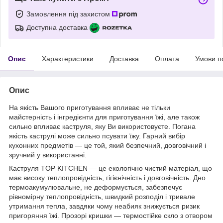
Замовлення під захистом
Доступна доставка
Опис
Характеристики
Доставка
Оплата
Умови п
Опис
На якість Вашого приготування впливає не тільки
майстерність і інгредієнти для приготування їжі, але також
сильно впливає каструля, яку Ви використовуєте. Погана
якість каструлі може сильно псувати їжу. Гарний вибір
кухонних предметів — це той, який безпечний, довговічний і
зручний у використанні.
Каструля TOP KITCHEN — це екологічно чистий матеріал, що
має високу теплопровідність, гігієнічність і довговічність. Дно
термоакумулювальне, не деформується, забезпечує
рівномірну теплопровідність, швидкий розподіл і тривале
утримання тепла, завдяки чому неабияк знижується ризик
пригоряння їжі. Прозорі кришки — термостійке скло з отвором