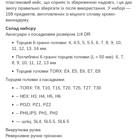
пластиковий кейс, що сприяє їх збереженню надовго, і це дає
змогу правильно зберігати їх після використання. У наборі —
108 предметів, виготовлених із міцного сплаву хромо-
ваннадіуму.
Склад набору
Аксесуари з посадковим розміром 1/4 DR:
Торцеві 6-гранні головки: 4, 4.5, 5, 5.5, 6, 7, 8, 9, 10,
11, 12, 13, 14 мм
Поглиблені 6-гранні торцеві головки (L = 50 мм): 6, 7,
8, 9, 10, 11, 12, 13 мм
Торцеві головки TORX: E4, E5, E6, E7, E8
Торцеві головки з насадками:
– TORX: T8, T10, T15, T20, T25, T27, T30
– HEX: H3, H4, H5, H6
– POZI: PZ1, PZ2
– PHILIPS: PH1, PH2
— шліц: SL4, SL5.5, SL6.5
Викруткова ручка
Реверсивне ручне тріскачко