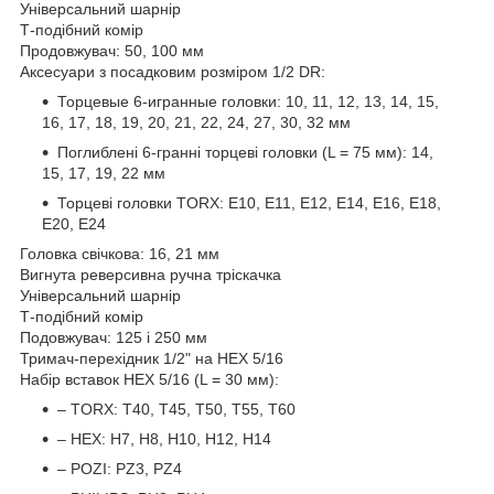
Універсальний шарнір
Т-подібний комір
Продовжувач: 50, 100 мм
Аксесуари з посадковим розміром 1/2 DR:
Торцевые 6-игранные головки: 10, 11, 12, 13, 14, 15,
16, 17, 18, 19, 20, 21, 22, 24, 27, 30, 32 мм
Поглиблені 6-гранні торцеві головки (L = 75 мм): 14,
15, 17, 19, 22 мм
Торцеві головки TORX: E10, E11, E12, E14, E16, E18,
E20, E24
Головка свічкова: 16, 21 мм
Вигнута реверсивна ручна тріскачка
Універсальний шарнір
Т-подібний комір
Подовжувач: 125 і 250 мм
Тримач-перехідник 1/2" на HEX 5/16
Набір вставок HEX 5/16 (L = 30 мм):
– TORX: T40, T45, T50, T55, T60
– HEX: H7, H8, H10, H12, H14
– POZI: PZ3, PZ4