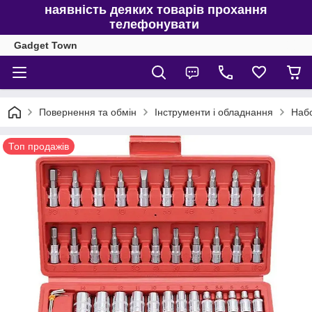
наявність деяких товарів прохання
телефонувати
Gadget Town
Повернення та обмін
Інструменти і обладнання
Набо
Топ продажів