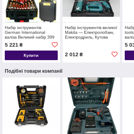
Набір інструментів
Набір інструментів великої
Набі
German International
Makita — Електролобзик,
tool
валіза Великий набір 399
Електродриль, Кутова
валі
предметів
шліфувальна машинка.
пред
5 221
5 0
₴
2 012
₴
Купити
Подібні товари компанії