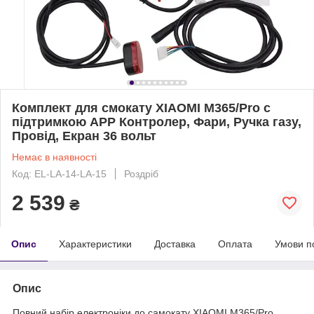
Комплект для смокату XIAOMI M365/Pro c
підтримкою APP Контролер, Фари, Ручка газу,
Провід, Екран 36 вольт
Немає в наявності
Код: EL-LA-14-LA-15
Роздріб
2 539
₴
Опис
Характеристики
Доставка
Оплата
Умови п
Опис
Повний набір електроніки до самокату XIAOMI M365/Pro