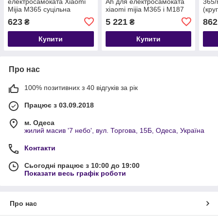
електросамоката Xiaomi
Ah для електросамоката
365/
Mijia M365 суцільна
xiaomi mijia M365 і M187
(кру
антипрокольна з
623
5 221
862
₴
₴
амортизатором 8.5 дюйма
Купити
Купити
Про нас
100% позитивних з 40 відгуків за рік
Працює з 03.09.2018
м. Одеса
жилий масив '7 небо', вул. Торгова, 15Б, Одеса, Україна
Контакти
Сьогодні працює з 10:00 до 19:00
Показати весь графік роботи
Про нас