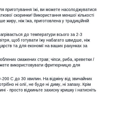
ля приготування їжі, ви можете насолоджуватися
аткової скоринки! Використання меншої кількості
ше жиру, ніж їжа, приготовлена у традиційній
агрівається до температури всього за 2-3
вітря, щоб готувати їжу набагато швидше, ніж
арств та для економії на ваших рахунках за
лених смажених страв; чіпси, риба, креветки /
ь можете використовувати фритюрницю для
-200 C до 30 хвилин. На відміну від звичайних
бно ні олії, не буде ні диму, ні запаху. Крім
і - просто відкиньте захисну кришку і натисніть