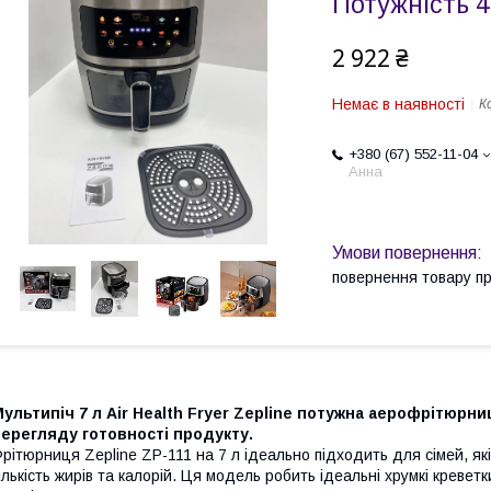
Потужність 4
2 922 ₴
Немає в наявності
К
+380 (67) 552-11-04
Анна
повернення товару п
ультипіч 7 л Air Health Fryer Zepline потужна аерофрітюрн
ерегляду готовності продукту.
рітюрниця Zepline ZP-111 на 7 л ідеально підходить для сімей, як
ількість жирів та калорій. Ця модель робить ідеальні хрумкі кревет