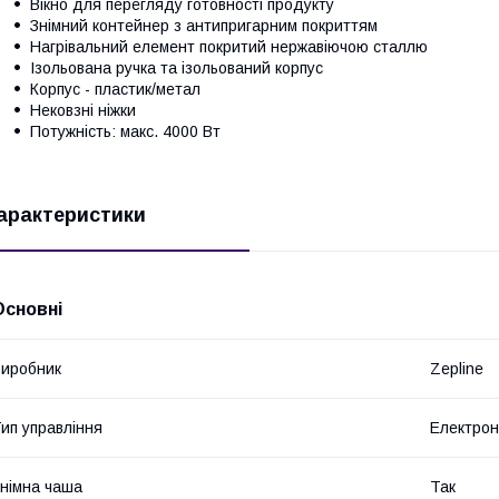
Вікно для перегляду готовності продукту
Знімний контейнер з антипригарним покриттям
Нагрівальний елемент покритий нержавіючою сталлю
Ізольована ручка та ізольований корпус
Корпус - пластик/метал
Нековзні ніжки
Потужність: макс. 4000 Вт
арактеристики
Основні
иробник
Zepline
ип управління
Електро
німна чаша
Так