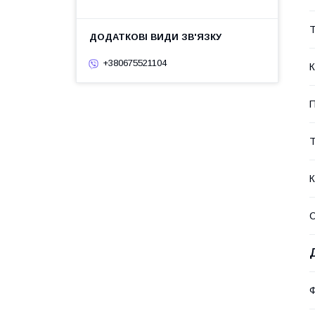
Т
+380675521104
К
П
К
Ф