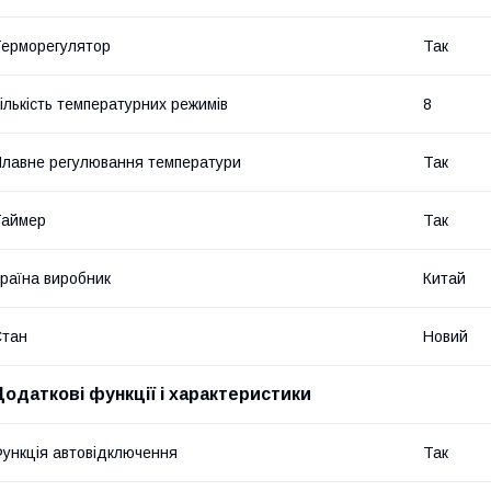
ерморегулятор
Так
ількість температурних режимів
8
лавне регулювання температури
Так
Таймер
Так
раїна виробник
Китай
Стан
Новий
Додаткові функції і характеристики
ункція автовідключення
Так