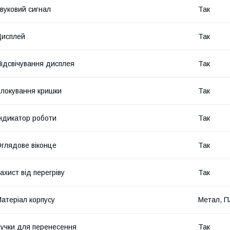
вуковий сигнал
Так
Дисплей
Так
ідсвічування дисплея
Так
локування кришки
Так
ндикатор роботи
Так
глядове віконце
Так
ахист від перегріву
Так
атеріал корпусу
Метал, П
учки для перенесення
Так