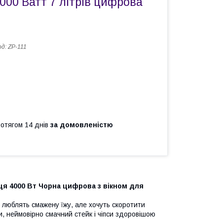
000 Ватт 7 літрів цифрова
од:
ZP-111
ротягом 14 днів
за домовленістю
иця 4000 Вт Чорна цифрова з вікном для
і люблять смажену їжу, але хочуть скоротити
ки, неймовірно смачний стейк і чіпси здоровішою