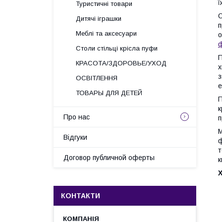
ї
Туристичні товари
О
Дитячі іграшки
п
Меблі та аксесуари
о
Столи стільці крісла пуфи
П
КРАСОТА/ЗДОРОВЬЕ/УХОД
х
з
ОСВІТЛЕННЯ
е
ТОВАРЫ ДЛЯ ДЕТЕЙ
П
к
Про нас
п
М
Відгуки
ф
т
Договор публичной оферты
к
КОНТАКТИ