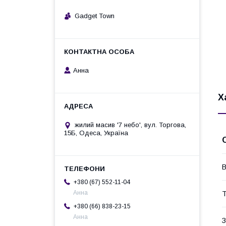
Gadget Town
Анна
Х
жилий масив '7 небо', вул. Торгова,
15Б, Одеса, Україна
В
+380 (67) 552-11-04
Анна
Т
+380 (66) 838-23-15
Анна
З