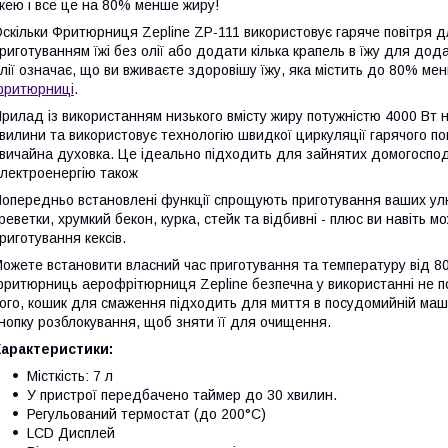
жею і все це на 80% менше жиру!
скільки Фритюрниця Zepline ZP-111 використовує гаряче повітря д
риготуванням їжі без олії або додати кілька крапель в їжу для дод
лії означає, що ви вживаєте здоровішу їжу, яка містить до 80% мен
фритюрниці
.
рилад із використанням низького вмісту жиру потужністю 4000 Вт н
вилини та використовує технологію швидкої циркуляції гарячого по
вичайна духовка. Це ідеально підходить для зайнятих домогоспод
лектроенергію також
опередньо встановлені функції спрощують приготування ваших улюб
реветки, хрумкий бекон, курка, стейк та відбивні - плюс ви навіт
риготування кексів.
ожете встановити власний час приготування та температуру від 80
ритюрниць аерофрітюрниця Zepline безпечна у використанні не потрі
ого, кошик для смаження підходить для миття в посудомийній машин
нопку розблокування, щоб зняти її для очищення.
Характеристики:
Місткість: 7 л
У пристрої передбачено таймер до 30 хвилин.
Регульований термостат (до 200°С)
LCD Дисплей