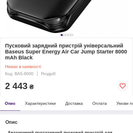
Пусковий зарядний пристрій універсальний
Baseus Super Energy Air Car Jump Starter 8000
mAh Black
Немає в наявності
Код: BAS-8000
Роздріб
2 443
₴
Опис
Характеристики
Доставка
Оплата
Умови п
Опис
Автономний портативний пусковий пристрій для