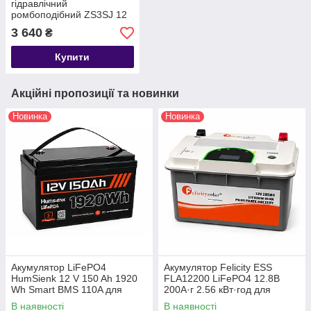
гідравлічний
ромбоподібний ZS3SJ 12
V у кейсі 3 тонни
3 640
₴
Купити
Акційні пропозиції та новинки
Новинка
Новинка
Акумулятор LiFePO4
Акумулятор Felicity ESS
HumSienk 12 V 150 Ah 1920
FLA12200 LiFePO4 12.8В
Wh Smart BMS 110A для
200А·г 2.56 кВт·год для
інвертора, ДБЖ, сонячних
інвертора та ДБЖ Smart BMS
В наявності
В наявності