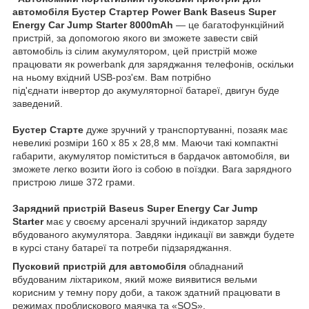
автомобіля Бустер Стартер Power Bank Baseus Super
Energy Car Jump Starter 8000mAh
— це багатофункційний
пристрій, за допомогою якого ви зможете завести свій
автомобіль із сілим акумулятором, цей пристрій може
працювати як powerbank для заряджання телефонів, оскільки
на ньому вхідний USB-роз'єм. Вам потрібно
під'єднати інвертор до акумуляторної батареї, двигун буде
заведений.
Бустер Старте
дуже зручний у транспортуванні, позаяк має
невеликі розміри 160 х 85 х 28,8 мм. Маючи такі компактні
габарити, акумулятор поміститься в бардачок автомобіля, ви
зможете легко возити його із собою в поїздки. Вага зарядного
пристрою лише 372 грами.
Зарядний пристрій Baseus Super Energy Car Jump
Starter
має у своєму арсеналі зручний індикатор заряду
вбудованого акумулятора. Завдяки індикації ви завжди будете
в курсі стану батареї та потреби підзаряджання.
Пусковий пристрій для автомобіля
обладнаний
вбудованим ліхтариком, який може виявитися вельми
корисним у темну пору доби, а також здатний працювати в
режимах проблискового маячка та «SOS».