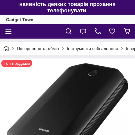
наявність деяких товарів прохання
телефонувати
Gadget Town
Повернення та обмін
Інструменти і обладнання
Інве
Топ продажів