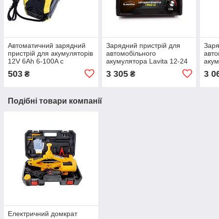
Автоматичний зарядний
Зарядний пристрій для
Заря
пристрій для акумуляторів
автомобільного
авто
12V 6Ah 6-100A c
акумулятора Lavita 12-24
акум
Функцією Відновлення Акб
V, 15A
V, 1
503
3 305
3 0
₴
₴
Подібні товари компанії
Електричний домкрат