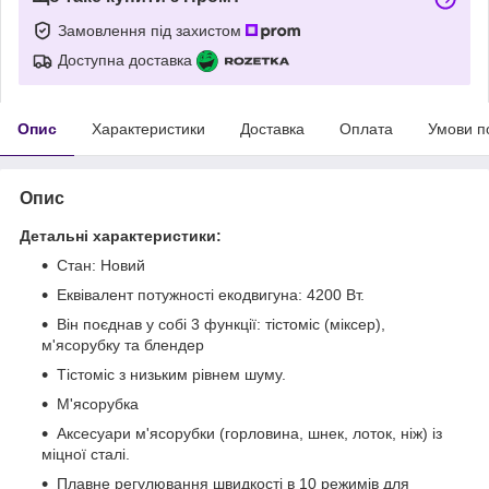
Замовлення під захистом
Доступна доставка
Опис
Характеристики
Доставка
Оплата
Умови п
Опис
Детальні характеристики:
Стан: Новий
Еквівалент потужності екодвигуна: 4200 Вт.
Він поєднав у собі 3 функції: тістоміс (міксер),
м'ясорубку та блендер
Тістоміс з низьким рівнем шуму.
М'ясорубка
Аксесуари м'ясорубки (горловина, шнек, лоток, ніж) із
міцної сталі.
Плавне регулювання швидкості в 10 режимів для