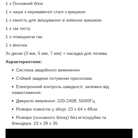
1 х Основний блок
1 х чаша з нержавіючої сталі з кришкою
1 х ємність для змішування зі знімною кришкою
1 х гак тесту
1 х помішуючи гак
1 х віночок
3х диски (3 мм, 5 мм, 7 мм) + насадка для печива.
Характеристики:
Система аварійного вимкнення.
Стійкий завдяки потужним присоскам.
Електронний контроль швидкості, залежно від
навантаження.
Джерело живлення: 220-240В, 50/60Гц
Розміри повністю у зборі: 23 х 64 х 48см
Розміри (основного блоку) без м'ясорубки та
блендера: 23 х 38 х 35