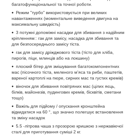
багатофункціональної та точної роботи.
Режим "турбо" використовується при великих
навантаженнях (моментальне виведення двигуна на
максимальну швидкість)
3 потужні допоміжні насадки для збивання з надійним
кріпленням:: гак для замісу, насадка для збивання та
для безпосереднього замісу тіста.
гак для замісу дріжджового тіста (тісто для хліба,
пирогів, піци, млинців або на локшину)
плоский бітер для змішування багатокомпонентних
мас (пісочного тіста, меленого м'яса та риби, паштетів,
вареної картоплі на пюре, сирних мас та густих кремів)
віночок для збивання повітряних мас (цілих яєць,
білків, майонезів, пудингових кремів, бісквітів, сметани
тощо)
Важіль для підйому / опускання кронштейна
відкидатися на 60 °, що значно полегшує встановлення
та зміну насадок
5.5 -літрова чаша з прозорою кришкою з нержавіючої
сталі для приготування суміші 2 кг.