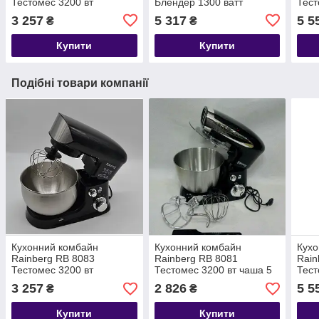
Тестомес 3200 вт
Блендер 1300 ватт
Тест
Бле
3 257
5 317
5 5
₴
₴
Купити
Купити
Подібні товари компанії
Кухонний комбайн
Кухонний комбайн
Кухо
Rainberg RB 8083
Rainberg RB 8081
Rain
Тестомес 3200 вт
Тестомес 3200 вт чаша 5
Тест
літрів
Бле
3 257
2 826
5 5
₴
₴
Купити
Купити