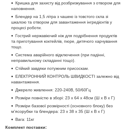
Кришка для захисту від розбризкування з отвором для
наповнення.
Блендер на 1,5 літра з чашею із товстого скла зі
шкалою та отвором для завантаження інгредієнтів у
процесі роботи.
Гострий нержавіючий ніж для подрібнення продуктів
та приготування коктейлів, пюре, дитячого харчування
тощо.
Система аварійного відключення (при падінні,
неправильному складанні тощо).
Стійкий завдяки потужним присоскам.
ЕЛЕКТРОННИЙ КОНТРОЛЬ ШВИДКОСТІ залежно від
навантаження.
Джерело живлення: 220-240В, 50/60Гц
Розміри повністю в зборі: 23 х 64 х 48см (Ш х В х Г)
Розміри базової розмірності (основного блоку) без
м'ясорубки та блендера: 23 х 38 х 35 (Ш х В х Г)
Вага: 11кг
Комплект поставки: