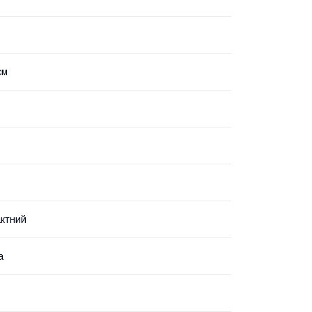
см
ктний
а