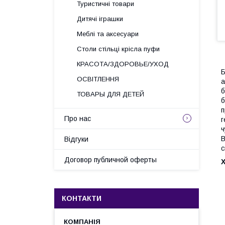
Туристичні товари
Дитячі іграшки
Меблі та аксесуари
Столи стільці крісла пуфи
КРАСОТА/ЗДОРОВЬЕ/УХОД
Б
ОСВІТЛЕННЯ
а
б
ТОВАРЫ ДЛЯ ДЕТЕЙ
б
п
Про нас
г
ч
В
Відгуки
с
Договор публичной оферты
КОНТАКТИ