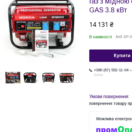
газ з мідно
GAS 3.8 кВт
14 131 ₴
В наявності
Код:
EP-
Купити
+380 (67) 552-11-04
Анна
повернення товару п