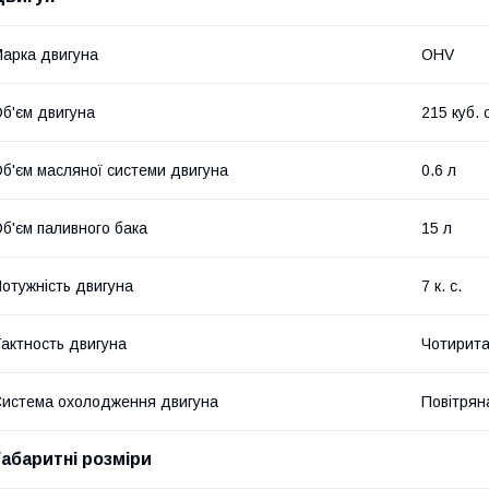
арка двигуна
OHV
б'єм двигуна
215 куб. 
б'єм масляної системи двигуна
0.6 л
б'єм паливного бака
15 л
отужність двигуна
7 к. с.
актность двигуна
Чотирита
истема охолодження двигуна
Повітрян
Габаритні розміри