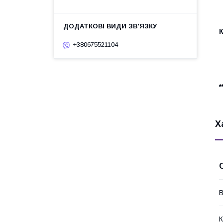
+380675521104
Х
В
К