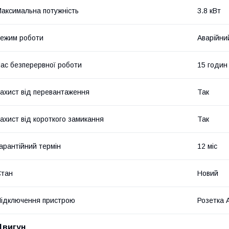
аксимальна потужність
3.8 кВт
ежим роботи
Аварійни
ас безперервної роботи
15 годин
ахист від перевантаження
Так
ахист від короткого замикання
Так
арантійний термін
12 міс
Стан
Новий
ідключення пристрою
Розетка 
Двигун