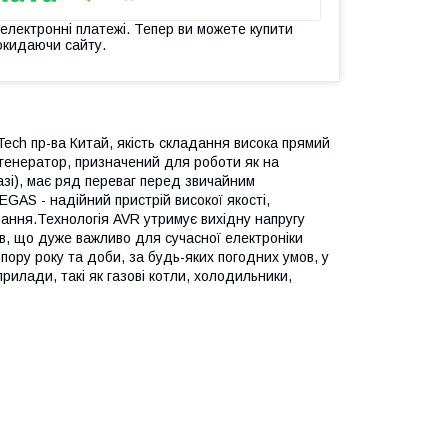
 електронні платежі. Тепер ви можете купити
окидаючи сайту.
ech пр-ва Китай, якість складання висока прямий
генератор, призначений для роботи як на
газі), має ряд переваг перед звичайним
S - надійний пристрій високої якості,
ання.Технологія AVR утримує вихідну напругу
ів, що дуже важливо для сучасної електроніки
у пору року та доби, за будь-яких погодних умов, у
илади, такі як газові котли, холодильники,