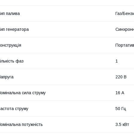
ип палива
Газ/Бенз
ип генератора
Синхрон
онструкція
Портати
ількість фаз
1
апруга
220 В
омінальна сила струму
16 А
астота струму
50 Гц
омінальна потужність
3.5 кВт