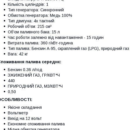
Кількість циліндрів: 1
Тип генератора: Синхронний
Обмотка генератора: Медь 100%
Тип двигуна: 4х тактний
Робочий об'єм: 215 см³
Об'єм паливного бака: 15 л
Час роботи залежно від навантаження - 15 годин
Витрата палива: 360 г/кВт-година
Тип палива: Бензин А-95, скраплений газ (LPG), природний газ
Вага: 42 кг
Споживання палива середнє:
Бензин 0.36 л/год
ЗЖИЖЕНИЙ ГАЗ, ГР/КВТ*Ч
440
ПРИРОДНИЙ ГАЗ, М3/КВТ*Ч
0,50
ОСОБЛИВОСТІ:
Якісне складання
Вольтметр
Вихід на 12 вольт
Економне споживання палива
Мідна обмотка генератора