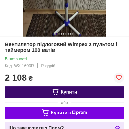
Вентилятор підлоговий Wimpex з пультом і
таймером 100 ватів
В наявності
Код: WX-1603R
Роздріб
2 108
₴
Купити
або
Купити з
Що таке купити з Пром?