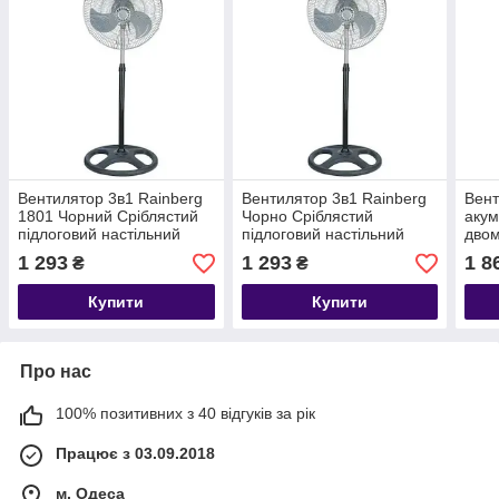
Вентилятор 3в1 Rainberg
Вентилятор 3в1 Rainberg
Вен
1801 Чорний Сріблястий
Чорно Сріблястий
акум
підлоговий настільний
підлоговий настільний
двом
настінний охолоджувач із
настінний охолоджувач із
функ
1 293
1 293
1 8
₴
₴
3 швидкостями
3 швидкостями
чор
Купити
Купити
Про нас
100% позитивних з 40 відгуків за рік
Працює з 03.09.2018
м. Одеса