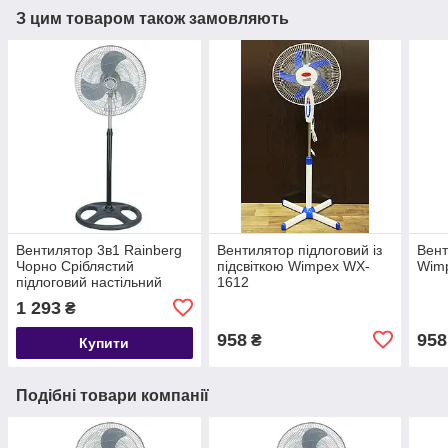
З цим товаром також замовляють
Вентилятор 3в1 Rainberg
Вентилятор підлоговий із
Вент
Чорно Сріблястий
підсвіткою Wimpex WX-
Wim
підлоговий настільний
1612
настінний охолоджувач із
1 293
₴
3 швидкостями
958
958
₴
Купити
Подібні товари компанії