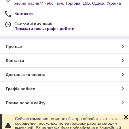
жилий масив '7 небо', вул. Торгова, 15Б, Одеса, Україна
Контакти
Сьогодні вихідний
Показати весь графік роботи
Про нас
Контакти
Доставка та оплата
Графік роботи
Повна версія сайту
Сайт створено на маркетплейсі
Prom.ua
Сейчас компания не может быстро обрабатывать заказы и
сообщения, поскольку по ее графику работы сегодня
выходной. Ваша заявка будет обработана в ближайший