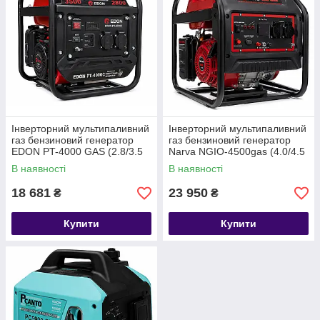
Інверторний мультипаливний
Інверторний мультипаливний
газ бензиновий генератор
газ бензиновий генератор
EDON PT-4000 GAS (2.8/3.5
Narva NGIO-4500gas (4.0/4.5
кВт) відкритого типу
кВт) відкритого типу
В наявності
В наявності
18 681
23 950
₴
₴
Купити
Купити