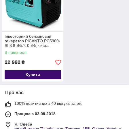
Інверторний бензиновий
генератор PICANTO PC5900-
SI 3.8 кВт/4.0 кВт, чиста
синусоїда, тихий, економний
В наявності
22 992
₴
Купити
Про нас
100% позитивних з 40 відгуків за рік
Працює з 03.09.2018
м. Одеса
жилий масив '7 небо', вул. Торгова, 15Б, Одеса, Україна