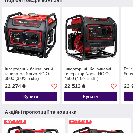
Подібні товари компанії
Інверторний бензиновий
Інверторний бензиновий
Гене
генератор Narva NGIO-
генератор Narva NGIO-
бенз
3500 (3.0/3.5 кВт)
4500 (4.0/4.5 кВт)
відкритого типу
відкритого типу
22 274
22 513
23 
₴
₴
Купити
Купити
Акційні пропозиції та новинки
HOT SALE
HOT SALE