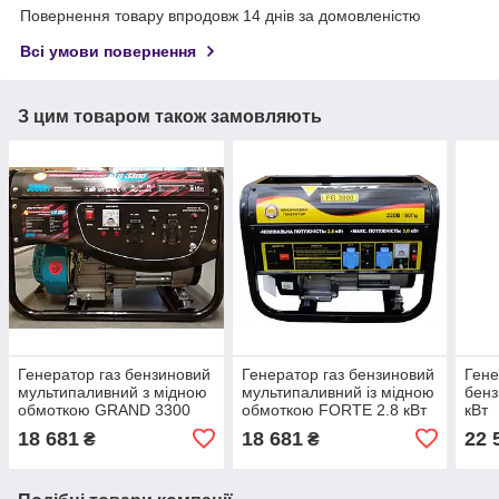
Повернення товару впродовж 14 днів за домовленістю
Всі умови повернення
З цим товаром також замовляють
Генератор газ бензиновий
Генератор газ бензиновий
Гене
мультипаливний з мідною
мультипаливний із мідною
бенз
обмоткою GRAND 3300
обмоткою FORTE 2.8 кВт
кВт
3.0кВт 7.0л.с.
18 681
18 681
22 
₴
₴