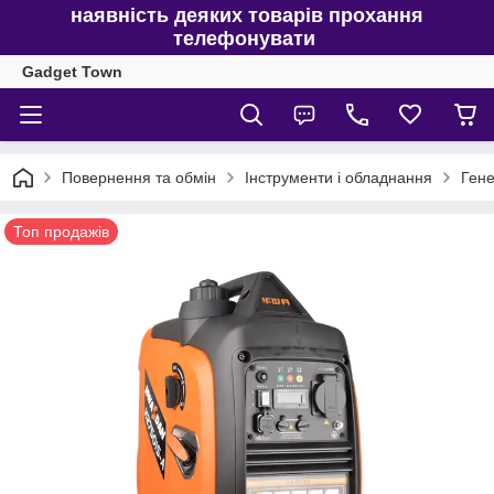
наявність деяких товарів прохання
телефонувати
Gadget Town
Повернення та обмін
Інструменти і обладнання
Гене
Топ продажів