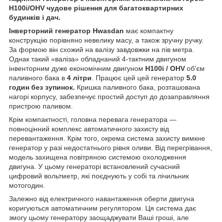
H100i/OHV чудове рішення для багатоквартирних
будинків і дач.
Інверторний генератор Hwasdan
має компактну
конструкцію порівняно невелику масу, а також зручну ручку.
За формою він схожий на валізу завдовжки на пів метра.
Однак такий «валіза» обладнаний 4-тактним двигуном
інвенторним дуже економічним двигуном
H100i / OHV
об'єм
паливного бака в
4 літри
. Працює цей цей генератор
5.0
годин без зупинок.
Кришка паливного бака, розташована
нагорі корпусу, забезпечує простий доступ до дозаправляння
пристрою паливом.
Крім компактності, головна перевага генератора —
повноцінний комплекс автоматичного захисту від
перевантаження. Крім того, окрема система захисту вимкне
генератор у разі недостатнього рівня оливи. Від перегрівання,
модель захищена повітряною системою охолодження
двигуна. У цьому генераторі встановлений сучасний
цифровий вольтметр, які поєднують у собі та лічильник
мотогодин.
Залежно від електричного навантаження оберти двигуна
коригуються автоматичним регулятором. Ця система дає
змогу цьому генератору заощаджувати Ваші гроші, але