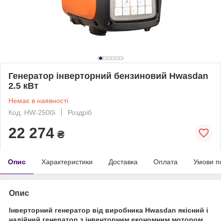
Генератор інверторний бензиновий Hwasdan
2.5 кВт
Немає в наявності
Код: HW-2500і
Роздріб
22 274
₴
Опис
Характеристики
Доставка
Оплата
Умови п
Опис
Інверторний генератор від виробника Hwasdan якісний і
надійний генератор з інвенторним економним мотором