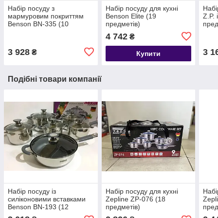
Набір посуду з
Набір посуду для кухні
Набі
мармуровим покриттям
Benson Elite (19
Z.P. 
Benson BN-335 (10
предметів)
пред
предметів)
верс
4 742
₴
3 928
3 1
₴
Купити
Подібні товари компанії
Набір посуду із
Набір посуду для кухні
Набі
силіконовими вставками
Zepline ZP-076 (18
Zepl
Benson BN-193 (12
предметів)
пред
предметів)