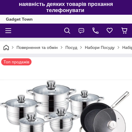
наявність деяких товарів прохання
телефонувати
Gadget Town
Повернення та обмін
Посуд
Набори Посуду
Набі
Топ продажів