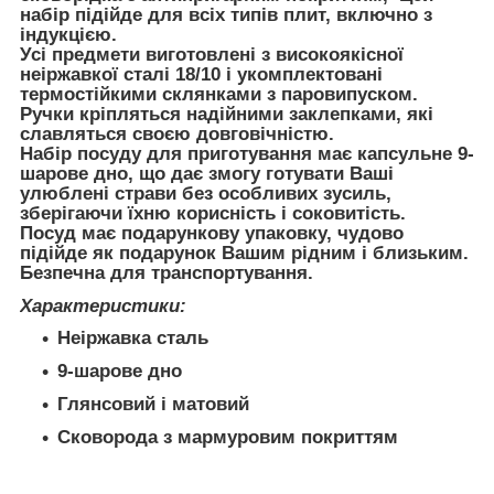
набір підійде для всіх типів плит, включно з
індукцією.
Усі предмети виготовлені з високоякісної
неіржавкої сталі 18/10 і укомплектовані
термостійкими склянками з паровипуском.
Ручки кріпляться надійними заклепками, які
славляться своєю довговічністю.
Набір посуду для приготування має капсульне 9-
шарове дно, що дає змогу готувати Ваші
улюблені страви без особливих зусиль,
зберігаючи їхню корисність і соковитість.
Посуд має подарункову упаковку, чудово
підійде як подарунок Вашим рідним і близьким.
Безпечна для транспортування.
Характеристики:
Неіржавка сталь
9-шарове дно
Глянсовий і матовий
Сковорода з мармуровим покриттям