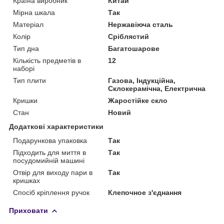
Країна виробник
Китай
Мірна шкала
Так
Матеріал
Нержавіюча сталь
Колір
Сріблястий
Тип дна
Багатошарове
Кількість предметів в
12
наборі
Тип плити
Газова, Індукційна,
Склокерамічна, Електрична
Кришки
Жаростійке скло
Стан
Новий
Додаткові характеристики
Подарункова упаковка
Так
Підходить для миття в
Так
посудомийній машині
Отвір для виходу пари в
Так
кришках
Спосіб кріплення ручок
Клепочное з'єднання
Приховати