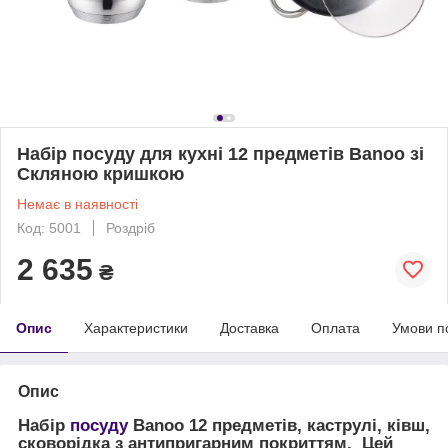
Набір посуду для кухні 12 предметів Banoo зі
Скляною кришкою
Немає в наявності
Код: 5001
Роздріб
2 635
₴
Опис
Характеристики
Доставка
Оплата
Умови п
Опис
Набір
посуду
Banoo 12 предметів, каструлі, ківш,
сковорідка з антипригарним покриттям, Цей