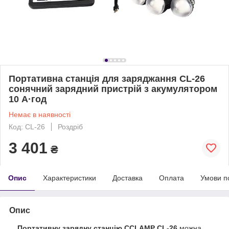
Портативна станція для заряджання CL-26
сонячний зарядний пристрій з акумулятором
10 А·год
Немає в наявності
Код: CL-26
Роздріб
3 401
₴
Опис
Характеристики
Доставка
Оплата
Умови п
Опис
Портативну зарядну станцію CCLAMP CL-26
можна