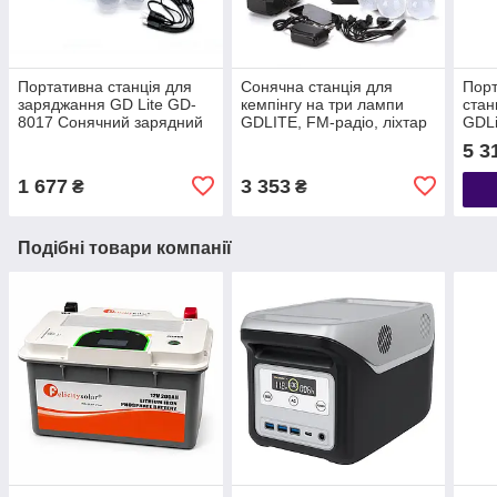
Портативна станція для
Сонячна станція для
Порт
заряджання GD Lite GD-
кемпінгу на три лампи
стан
8017 Сонячний зарядний
GDLITE, FM-радіо, ліхтар
GDLi
пристрій з акумулятором 4
для кемпінгу із сонячною
теле
5 3
А·год
батареєю
1 677
3 353
₴
₴
Подібні товари компанії