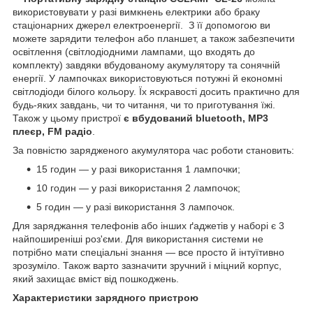
використовувати у разі вимкнень електрики або браку
стаціонарних джерел електроенергії. З її допомогою ви
можете зарядити телефон або планшет, а також забезпечити
освітлення (світлодіодними лампами, що входять до
комплекту) завдяки вбудованому акумулятору та сонячній
енергії. У лампочках використовуються потужні й економні
світлодіоди білого кольору. Їх яскравості досить практично для
будь-яких завдань, чи то читання, чи то приготування їжі.
Також у цьому пристрої
є вбудований bluetooth, MP3
плеєр, FM радіо
.
За повністю зарядженого акумулятора час роботи становить:
15 годин — у разі використання 1 лампочки;
10 годин — у разі використання 2 лампочок;
5 годин — у разі використання 3 лампочок.
Для заряджання телефонів або інших ґаджетів у наборі є 3
найпоширеніші роз'єми. Для використання системи не
потрібно мати спеціальні знання — все просто й інтуїтивно
зрозуміло. Також варто зазначити зручний і міцний корпус,
який захищає вміст від пошкоджень.
Характеристики зарядного пристрою