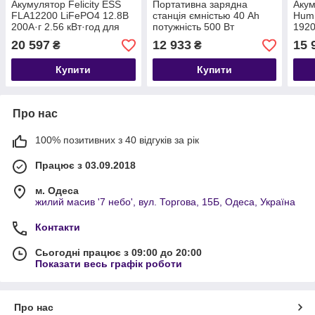
Акумулятор Felicity ESS
Портативна зарядна
Акум
FLA12200 LiFePO4 12.8В
станція ємністью 40 Ah
HumS
200А·г 2.56 кВт·год для
потужність 500 Вт
1920
інвертора та ДБЖ Smart
для 
20 597
12 933
15 
₴
₴
BMS RS485/CAN 6000+
соня
циклів
Купити
Купити
Про нас
100% позитивних з 40 відгуків за рік
Працює з 03.09.2018
м. Одеса
жилий масив '7 небо', вул. Торгова, 15Б, Одеса, Україна
Контакти
Сьогодні працює з 09:00 до 20:00
Показати весь графік роботи
Про нас