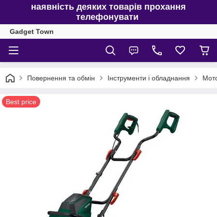
наявність деяких товарів прохання
телефонувати
Gadget Town
Повернення та обмін
Інструменти і обладнання
Мото
Best price