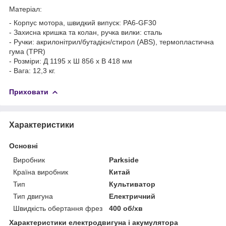
Матеріал:
- Корпус мотора, швидкий випуск: PA6-GF30
- Захисна кришка та колан, ручка вилки: сталь
- Ручки: акрилонітрил/бутадієн/стирол (ABS), термопластична
гума (TPR)
- Розміри: Д 1195 х Ш 856 х В 418 мм
- Вага: 12,3 кг.
Приховати
Характеристики
Основні
Виробник
Parkside
Країна виробник
Китай
Тип
Культиватор
Тип двигуна
Електричний
Швидкість обертання фрез
400 об/хв
Характеристики електродвигуна і акумулятора