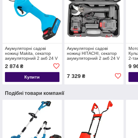
Акумуляторні садові
Акумуляторні садові
Мот
ножиці Makita, секатор
ножиці HITACHI, секатор
Куль
акумуляторний 2 акб 24 V
акумуляторний 2 акб 24 V
2-та
4.0 Ah
4.0 Ah
см)
2 874
9 9
₴
7 329
₴
Купити
Подібні товари компанії