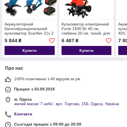
Акумуляторний
Культиватор електричний
Аку
багатофункціональний
Forte 1500 Вт 40 см,
куль
культиватор Scarifier 21v 2
глибина 20 см, тихий, для
40V,
шт АКБ
дачі та теплиць
5 844
6 467
7 8
₴
₴
Купити
Купити
Про нас
100% позитивних з 40 відгуків за рік
Працює з 03.09.2018
м. Одеса
жилий масив '7 небо', вул. Торгова, 15Б, Одеса, Україна
Контакти
Сьогодні працює з 09:00 до 20:00