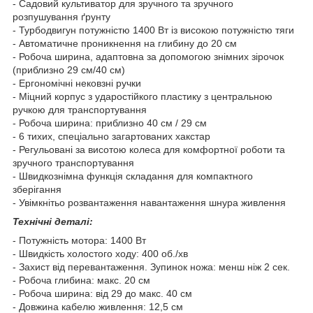
- Садовий культиватор для зручного та зручного
розпушування ґрунту
- Турбодвигун потужністю 1400 Вт із високою потужністю тяги
- Автоматичне проникнення на глибину до 20 см
- Робоча ширина, адаптовна за допомогою знімних зірочок
(приблизно 29 см/40 см)
- Ергономічні нековзні ручки
- Міцний корпус з ударостійкого пластику з центральною
ручкою для транспортування
- Робоча ширина: приблизно 40 см / 29 см
- 6 тихих, спеціально загартованих хакстар
- Регульовані за висотою колеса для комфортної роботи та
зручного транспортування
- Швидкознімна функція складання для компактного
зберігання
- Увімкнітьо розвантаження навантаження шнура живлення
Технічні деталі:
- Потужність мотора: 1400 Вт
- Швидкість холостого ходу: 400 об./хв
- Захист від перевантаження. Зупинок ножа: менш ніж 2 сек.
- Робоча глибина: макс. 20 см
- Робоча ширина: від 29 до макс. 40 см
- Довжина кабелю живлення: 12,5 см