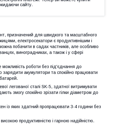
окидаючи сайту.
нт, призначений для швидкого та масштабного
ожицями, електросекатори є продуктивнішим і
ожна побачити в садах частників, але особливо
ванцях, виноградниках, а також і у сфері
е можливість роботи без під'єднання до
о зарядити акумулятори та спокійно працювати
 батарей.
евої легованої сталі SK-5, здатної витримувати
дають змогу спокійно зрізати гілки діаметром до
жен із яких здатний пропрацювати 3-4 години без
високою продуктивністю і гарною надійністю.