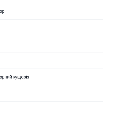
ор
орний кущоріз