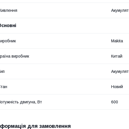
Живлення
Акумулят
Основні
иробник
Makita
раїна виробник
Китай
ип
Акумулят
Стан
Новий
отужність двигуна, Вт
600
нформація для замовлення