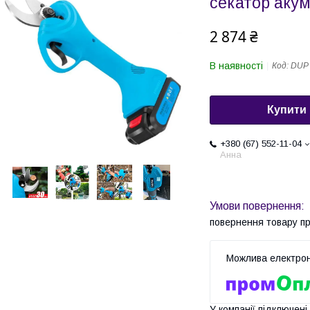
секатор акум
2 874 ₴
В наявності
Код:
DUP
Купити
+380 (67) 552-11-04
Анна
повернення товару п
У компанії підключені