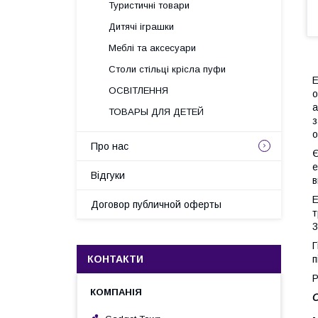
Туристичні товари
Дитячі іграшки
Меблі та аксесуари
Столи стільці крісла пуфи
Е
ОСВІТЛЕННЯ
о
а
ТОВАРЫ ДЛЯ ДЕТЕЙ
з
о
Про нас
Є
е
Відгуки
в
Е
Договор публичной оферты
т
3
Г
п
КОНТАКТИ
Р
О
-