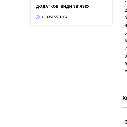
1
2
+380675521104
3
4
5
6
7
8
9
*
Х