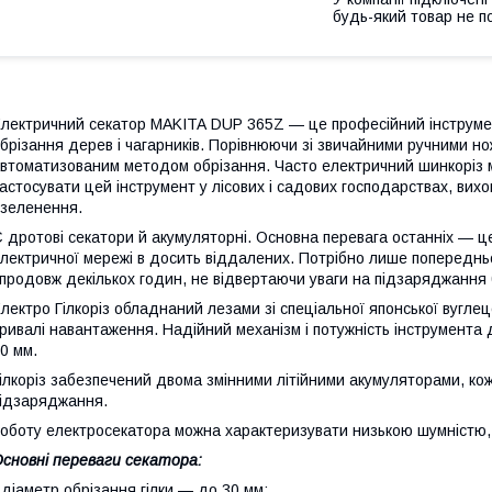
будь-який товар не п
лектричний секатор MAKITA DUP 365Z — це професійний інструме
брізання дерев і чагарників. Порівнюючи зі звичайними ручними н
втоматизованим методом обрізання. Часто електричний шинкоріз м
астосувати цей інструмент у лісових і садових господарствах, вихо
зеленення.
 дротові секатори й акумуляторні. Основна перевага останніх — ц
лектричної мережі в досить віддалених. Потрібно лише попереднь
продовж декількох годин, не відвертаючи уваги на підзаряджання
лектро Гілкоріз обладнаний лезами зі спеціальної японської вуглец
ривалі навантаження. Надійний механізм і потужність інструмента 
0 мм.
ілкоріз забезпечений двома змінними літійними акумуляторами, ко
ідзаряджання.
оботу електросекатора можна характеризувати низькою шумністю, 
сновні переваги секатора:
 діаметр обрізання гілки — до 30 мм;