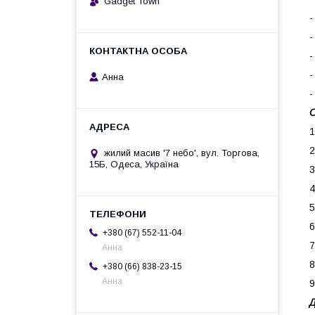
Gadget Town
-
-
-
-
Анна
-
О
1
2
жилий масив '7 небо', вул. Торгова,
15Б, Одеса, Україна
3
4
5
6
+380 (67) 552-11-04
7
Анна
8
+380 (66) 838-23-15
Анна
9
Д