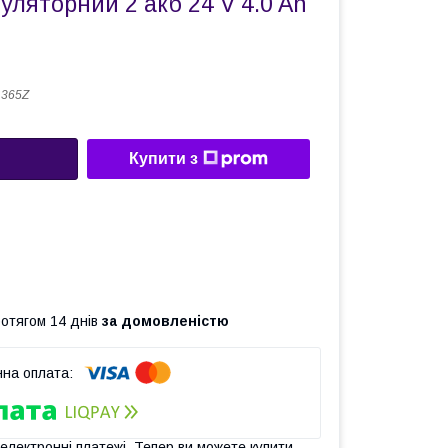
уляторний 2 акб 24 V 4.0 Ah
 365Z
Купити з
ротягом 14 днів
за домовленістю
 електронні платежі. Тепер ви можете купити