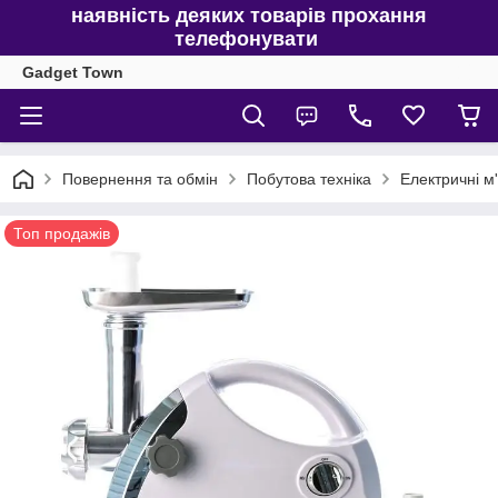
наявність деяких товарів прохання
телефонувати
Gadget Town
Повернення та обмін
Побутова техніка
Електричні м
Топ продажів