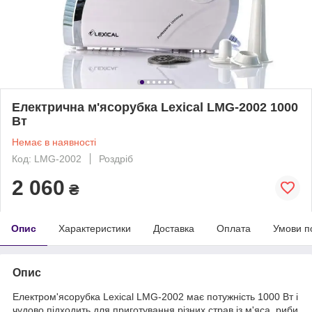
Електрична м'ясорубка Lexical LMG-2002 1000
Вт
Немає в наявності
Код: LMG-2002
Роздріб
2 060
₴
Опис
Характеристики
Доставка
Оплата
Умови п
Опис
Електром'ясорубка Lexical LMG-2002 має потужність 1000 Вт і
чудово підходить для приготування різних страв із м'яса, риби