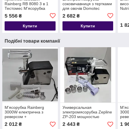
Rainberg RB 8080 3 в 1
соковичавниця з тертками
висо
Тестомес М'ясорубка
для овочів Domotec
Nutr
Блендер
(реверс) 3000W
пред
5 556
2 682
₴
₴
1 8
Купити
Купити
Подібні товари компанії
М'ясорубка Rainberg
Универсальная
М'яс
3000W електрична з
электромясорубка Zepline
3000
реверсом +
ZP-203 мощностью
реве
соковичавниця
3800Вт с насадкой для
соко
2 012
2 443
1 9
₴
₴
сока шинковки и терки