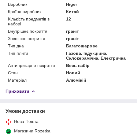
Виробник
Higer
Країна виробник
Китай
Кількість предметів в
12
наборі
Внутрішнє покриття
граніт
Зовнішнє покриття
граніт
Тип дна
Багатошарове
Тип плити
Газова, Індукційна,
Склокерамічна, Електрична
Антипригарне покриття
Весь набір
Стан
Новий
Матеріал
Алюміній
Приховати
Умови доставки
Нова Пошта
Магазини Rozetka