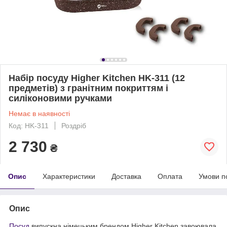
Набір посуду Higher Kitchen HK-311 (12
предметів) з гранітним покриттям і
силіконовими ручками
Немає в наявності
Код: HK-311
Роздріб
2 730
₴
Опис
Характеристики
Доставка
Оплата
Умови п
Опис
Посуд
випускна німецьким брендом Higher Kitchen завоювала