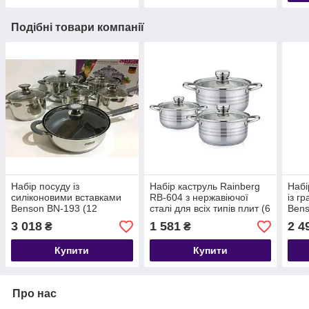
Подібні товари компанії
Набір посуду із
Набір каструль Rainberg
Набі
силіконовими вставками
RB-604 з нержавіючої
із г
Benson BN-193 (12
сталі для всіх типів плит (6
Ben
предметів)
предметів)
3 018
1 581
2 4
₴
₴
Купити
Купити
Про нас