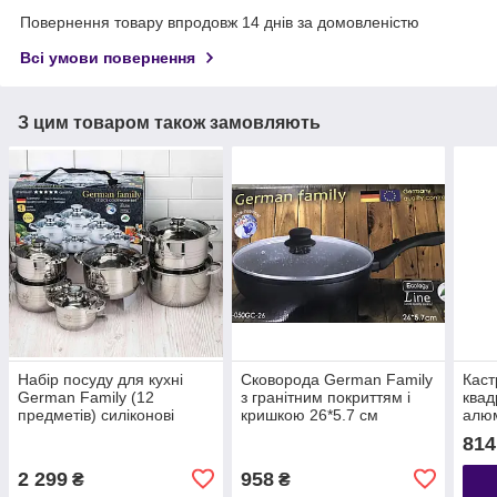
Повернення товару впродовж 14 днів за домовленістю
Всі умови повернення
З цим товаром також замовляють
Набір посуду для кухні
Сковорода German Family
Каст
German Family (12
з гранітним покриттям і
квад
предметів) силіконові
кришкою 26*5.7 см
алюм
ручки
покр
814
2 299
958
₴
₴