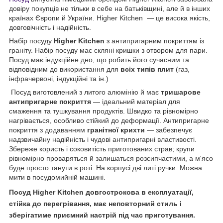
довіру покупців не тільки в себе на батьківщині, але й в інших
країнах Європи й України. Higher Kitchen — це висока якість,
довговічність і надійність.
Набір посуду
Higher Kitchen
з антипригарним покриттям із
граніту. Набір посуду має скляні кришки з отвором для пари.
Посуд має індукційне дно, що робить його сучасним та
відповідним до використання для
всіх типів плит
(газ,
інфрачервоні, індукційні та ін.)
Посуд виготовлений з литого алюмінію й має
тришарове
антипригарне покриття
— ідеальний матеріал для
смаження та тушкування продуктів. Швидко та рівномірно
нагрівається, особливо стійкий до деформації. Антипригарне
покриття з додаванням
гранітної крихти
— забезпечує
надзвичайну надійність і чудові антипригарні властивості.
Збереже користь і соковитість приготованих страв; крупи
рівномірно проваряться й залишаться розсипчастими, а м'ясо
буде просто танути в роті. На корпусі дві литі ручки. Можна
мити в посудомийній машині.
Посуд
Higher Kitchen
довгострокова в експлуатації,
стійка до перегрівання, має неповторний стиль і
зберігатиме приємний настрій під час приготування.