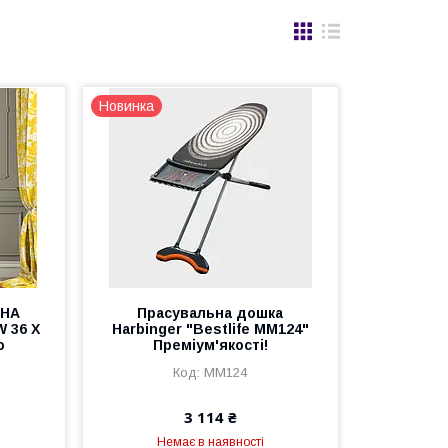
Новинка
НА
Прасувальна дошка
 36 Х
Harbinger "Bestlife MM124"
ю
Преміум'якості!
MM124
3 114 ₴
Немає в наявності